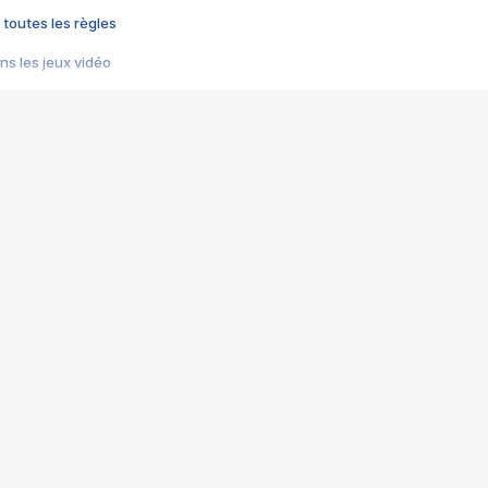
 toutes les règles
s les jeux vidéo
us choquant de Rockstar ? - Le scandale BULLY
e plus moche de Steam
du RÊVE tourne au CAUCHEMAR
pendant 8 heures
it… à tort
umiliés par un jeu vidéo
ire - Final Fantasy 8
ti un empire - Age of Empires
story DOFUS
tard, il crée l'un des pires jeux de tous les temps, MindsEye.