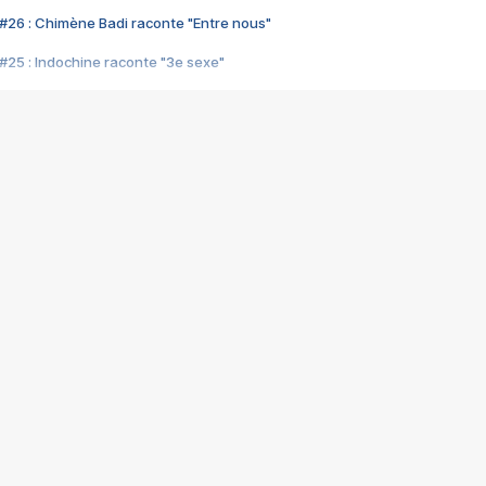
#26 : Chimène Badi raconte "Entre nous"
#25 : Indochine raconte "3e sexe"
#24 : Zaho raconte "C'est chelou"
#23 : Patrick Bruel raconte "Au café des délices"
#22 : Kyo raconte "Le chemin"
#21 : Nolwenn Leroy raconte "Cassé"
#20 : Patrick Hernandez raconte "Born to be alive"
#19 : Lorie raconte "Près de moi"
#18 : Michael Jones raconte "A nos actes manqués" (avec Jean-Jacque
#17 : Khaled raconte "Aïcha"
#16 : Corneille raconte "Parce qu'on vient de loin"
#15 : Indochine raconte "L'aventurier"