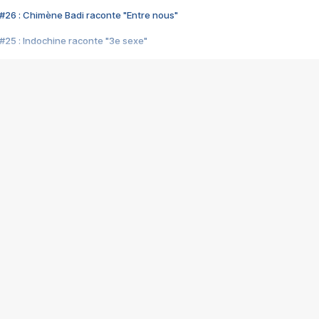
#26 : Chimène Badi raconte "Entre nous"
#25 : Indochine raconte "3e sexe"
#24 : Zaho raconte "C'est chelou"
#23 : Patrick Bruel raconte "Au café des délices"
#22 : Kyo raconte "Le chemin"
#21 : Nolwenn Leroy raconte "Cassé"
#20 : Patrick Hernandez raconte "Born to be alive"
#19 : Lorie raconte "Près de moi"
#18 : Michael Jones raconte "A nos actes manqués" (avec Jean-Jacque
#17 : Khaled raconte "Aïcha"
#16 : Corneille raconte "Parce qu'on vient de loin"
#15 : Indochine raconte "L'aventurier"