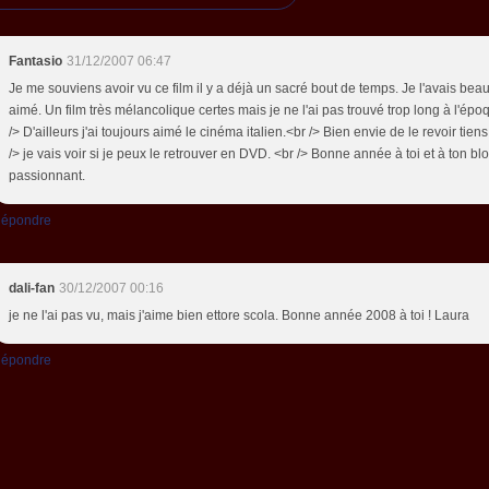
Fantasio
31/12/2007 06:47
Je me souviens avoir vu ce film il y a déjà un sacré bout de temps. Je l'avais be
aimé. Un film très mélancolique certes mais je ne l'ai pas trouvé trop long à l'épo
/> D'ailleurs j'ai toujours aimé le cinéma italien.<br /> Bien envie de le revoir tiens.
/> je vais voir si je peux le retrouver en DVD. <br /> Bonne année à toi et à ton blo
passionnant.
épondre
dali-fan
30/12/2007 00:16
je ne l'ai pas vu, mais j'aime bien ettore scola. Bonne année 2008 à toi ! Laura
épondre