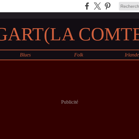
GART(LA COMTE
Blues
Folk
Irland
Publicité