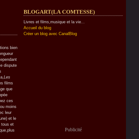
BLOGART(LA COMTESSE)
Livres et films,musique et la vie...
Accueil du blog
Créer un blog avec CanalBlog
tions bien
longueur
.Cependant
le dispute
s
ma,
Les
es films
âge que
ppée
hez ces
 ou moins
ec leur
une) et le
 tous et
Publicité
sque,plus