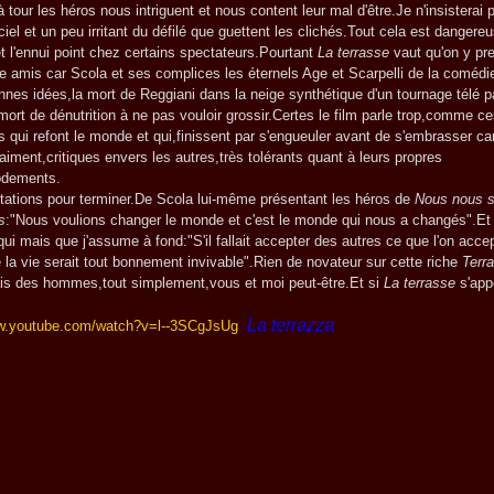
ur les héros nous intriguent et nous content leur mal d'être.Je n'insisterai p
iciel et un peu irritant du défilé que guettent les clichés.Tout cela est danger
et l'ennui point chez certains spectateurs.Pourtant
La terrasse
vaut qu'on y pr
re amis car Scola et ses complices les éternels Age et Scarpelli de la comédie
nnes idées,la mort de Reggiani dans la neige synthétique d'un tournage télé p
ort de dénutrition à ne pas vouloir grossir.Certes le film parle trop,comme ce
s qui refont le monde et qui,finissent par s'engueuler avant de s'embrasser ca
'aiment,critiques envers les autres,très tolérants quant à leurs propres
dements.
tions pour terminer.De Scola lui-même présentant les héros de
Nous nous
s
:"Nous voulions changer le monde et c'est le monde qui nous a changés".Et 
qui mais que j'assume à fond:"S'il fallait accepter des autres ce que l'on acce
la vie serait tout bonnement invivable".Rien de novateur sur cette riche
Terr
s des hommes,tout simplement,vous et moi peut-être.Et si
La terrasse
s'app
La terrazza
ww.youtube.com/watch?v=l--3SCgJsUg