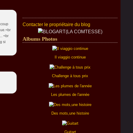
aucoup
Contacter le propriétaire du blog
que.<br
.. <br
Albums Photos
g si
Il viaggio continue
Challenge à tous prix
Les plumes de l'année
Des mots,une histoire
Guitart