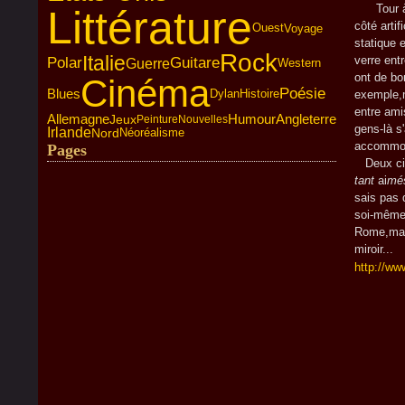
Tour à to
Littérature
côté artif
Voyage
Ouest
statique 
Rock
Italie
verre ent
Polar
Guitare
Guerre
Western
ont de bo
Cinéma
Poésie
Blues
Dylan
Histoire
exemple,m
entre ami
Humour
Angleterre
Allemagne
Jeux
Peinture
Nouvelles
gens-là s
Irlande
Nord
Néoréalisme
accommo
Pages
Deux cita
tant
ai
mé
sais pas 
soi-même 
Rome,mai
miroir...
http://w