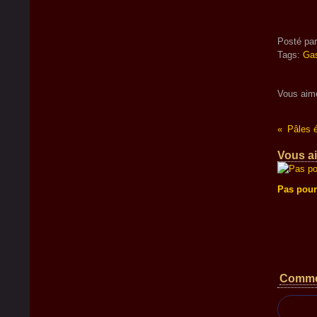
Posté pa
Tags:
Ga
Vous aim
Pâles é
Vous ai
Pas pour
Comme