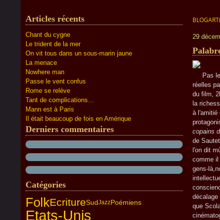
Articles récents
BLOGART
Chant du cygne
29 décem
Le trident de la mer
Palabr
On vit tous dans un sous-marin jaune
La menace
Nowhere man
Pas le me
Passe le vent confus
réelles 
Rome se relève
du film, 
Tant de complications...
la riches
Mann est à Paris
à l'amiti
Il était beaucoup de fois en Amérique
protagoni
Derniers commentaires
copains d
de Sautet
l'on dit m
comme il 
gens-là,n
intellect
Catégories
conscienc
décalage 
Folk
Ecriture
Poémiens
Sud
Jazz
que Scola
Etats-Unis
cinématog