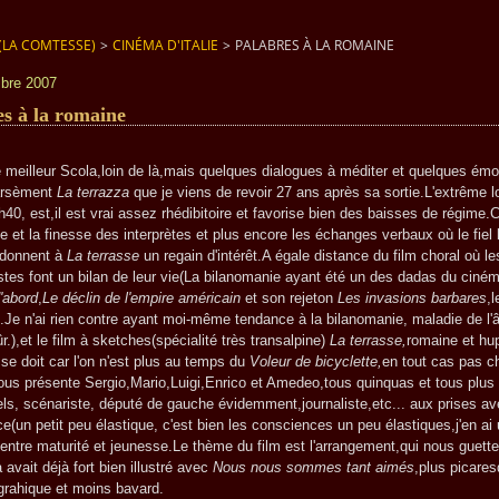
(LA COMTESSE)
>
CINÉMA D'ITALIE
>
PALABRES À LA ROMAINE
bre 2007
es à la romaine
illeur Scola,loin de là,mais quelques dialogues à méditer et quelques émo
parsèment
La terrazza
que je viens de revoir 27 ans après sa sortie.L'extrême 
2h40, est,il est vrai assez rhédibitoire et favorise bien des baisses de régime
se et la finesse des interprètes et plus encore les échanges verbaux où le fiel 
é donnent à
La terrasse
un regain d'intérêt.A égale distance du film choral où le
stes font un bilan de leur vie(La bilanomanie ayant été un des dadas du ciné
'abord
,
Le déclin de l'empire américain
et son rejeton
Les invasions barbares
,l
.Je n'ai rien contre ayant moi-même tendance à la bilanomanie, maladie de l'
ûr.),et le film à sketches(spécialité très transalpine)
La terrasse,
romaine et hu
se doit car l'on n'est plus au temps du
Voleur de bicyclette,
en tout cas pas c
ous présente Sergio,Mario,Luigi,Enrico et Amedeo,tous quinquas et tous plus
uels, scénariste, député de gauche évidemment,journaliste,etc... aux prises av
e(un petit peu élastique, c'est bien les consciences un peu élastiques,j'en ai 
entre maturité et jeunesse.Le thème du film est l'arrangement,qui nous guette
 avait déjà fort bien illustré avec
Nous nous sommes tant aimés
,plus picare
rahique et moins bavard.