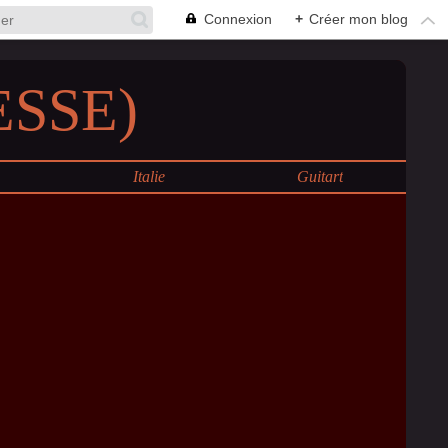
Connexion
+
Créer mon blog
SSE)
e
Italie
Guitart