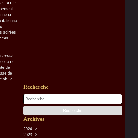
as sur le
eusement
enne un
 italienne
ar
s soirées
r ces
 sommes
de je ne
pte de
asse
de
elait Le
Recherche
Archives
2024
2023
Avril
(2)