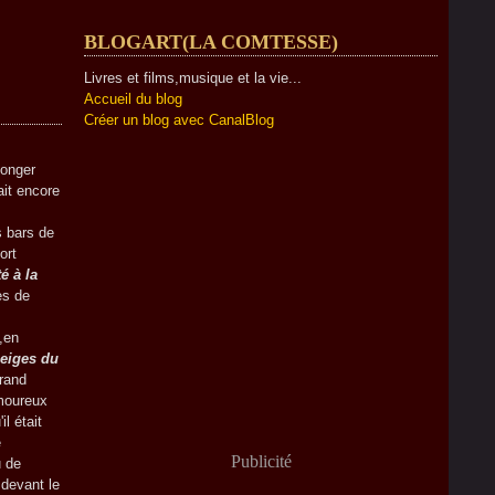
BLOGART(LA COMTESSE)
Livres et films,musique et la vie...
Accueil du blog
Créer un blog avec CanalBlog
longer
it encore
s bars de
ort
té à la
es de
,en
eiges du
grand
amoureux
l était
e
Publicité
u de
 devant le