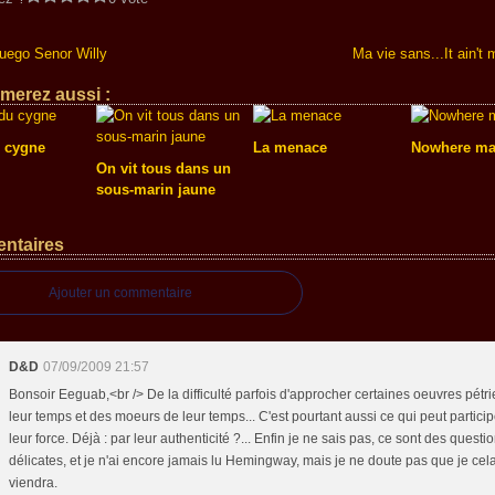
uego Senor Willy
Ma vie sans...It ain't
merez aussi :
 cygne
La menace
Nowhere m
On vit tous dans un
sous-marin jaune
ntaires
Ajouter un commentaire
D&D
07/09/2009 21:57
Bonsoir Eeguab,<br /> De la difficulté parfois d'approcher certaines oeuvres pétr
leur temps et des moeurs de leur temps... C'est pourtant aussi ce qui peut partici
leur force. Déjà : par leur authenticité ?... Enfin je ne sais pas, ce sont des questi
délicates, et je n'ai encore jamais lu Hemingway, mais je ne doute pas que je cel
viendra.