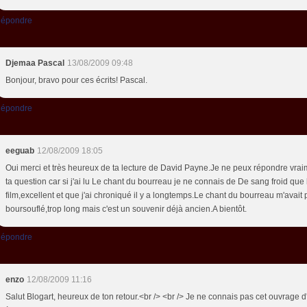
épondre
Djemaa Pascal
13/08/2009 09:48
Bonjour, bravo pour ces écrits! Pascal.
épondre
eeguab
12/08/2009 18:05
Oui merci et très heureux de ta lecture de David Payne.Je ne peux répondre vrai
ta question car si j'ai lu Le chant du bourreau je ne connais de De sang froid que 
film,excellent et que j'ai chroniqué il y a longtemps.Le chant du bourreau m'avait 
boursouflé,trop long mais c'est un souvenir déjà ancien.A bientôt.
épondre
enzo
12/08/2009 11:16
Salut Blogart, heureux de ton retour.<br /> <br /> Je ne connais pas cet ouvrage d