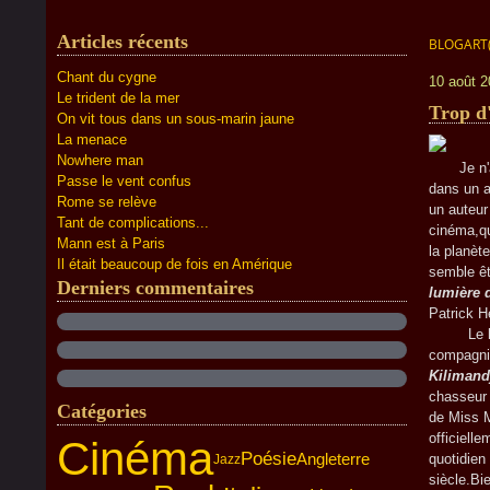
Articles récents
BLOGART
Chant du cygne
10 août 
Le trident de la mer
Trop d'
On vit tous dans un sous-marin jaune
La menace
Nowhere man
Je n'avai
Passe le vent confus
dans un a
Rome se relève
un auteur
Tant de complications...
cinéma,qu
Mann est à Paris
la planèt
Il était beaucoup de fois en Amérique
semble êt
Derniers commentaires
lumière 
Patrick H
Le livre
compagni
Kilimand
chasseur 
Catégories
de Miss M
officiell
Cinéma
Poésie
Angleterre
quotidien
Jazz
siècle.Bi