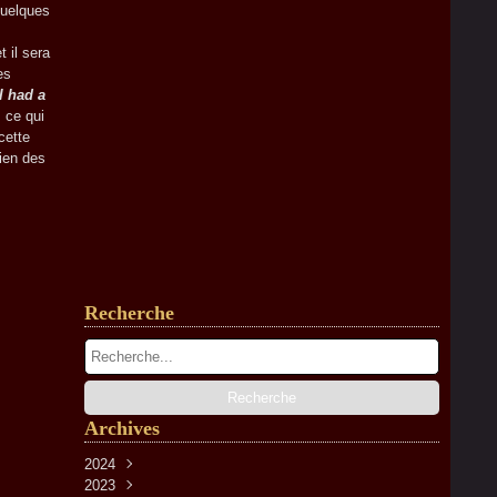
quelques
 il sera
es
I had a
 ce qui
cette
ien des
Recherche
Archives
2024
2023
Avril
(2)