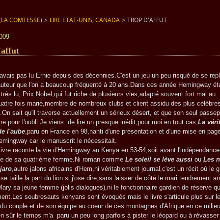
(LA COMTESSE)
>
LIRE ETAT-UNIS, CANADA
>
TROP D'AFFUT
2009
affut
s pas lu Ernie depuis des décennies.C'est un jeu un peu risqué de se rep
uteur que l'on a beaucoup fréquenté à 20 ans.Dans ces année Hemingway éta
 très lu, Prix Nobel,qui fut riche de plusieurs vies,adapté souvent fort mal au
atre fois marié,membre de nombreux clubs et client assidu des plus célèbre
e.On sait qu'il traverse actuellement un sérieux désert, et que son seul passep
re pour l'oubli.Je viens de lire un presque inédit,pour moi en tout cas,
La véri
de l'aube
,paru en France en 98,nanti d'une présentation et d'une mise en pag
emingway car le manuscrit le nécessitait.
 raconte la vie d'Hemingway au Kenya en 53-54,soit avant l'indépendance
e de sa quatrième femme.Ni roman comme
Le soleil se lève aussi
ou
Les n
jaro
,autre jalons africains d'Hem,ni véritablement journal,c'est un récit où le 
se taille la part du lion si j'ose dire,sans laisser de côté le mari tendrement 
ary sa jeune femme (jolis dialogues),ni le fonctionnaire gardien de réserve qu'i
ement.Les soubresauts kenyans sont évoqués mais le livre s'articule plus sur l
 du couple et de son équipe au coeur de ces montagnes d'Afrique en ce milie
en sûr le temps m'a paru un peu long parfois à pister le léopard ou à révasser