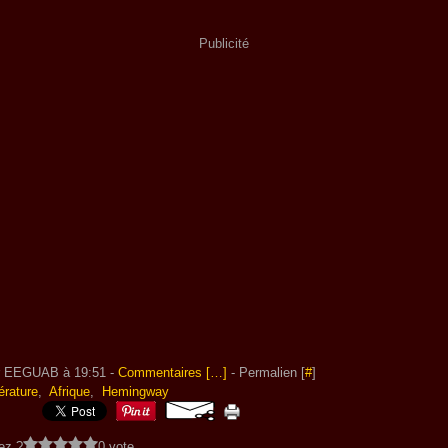
Publicité
r EEGUAB à 19:51 -
Commentaires [
…
]
- Permalien [
#
]
térature
,
Afrique
,
Hemingway
ez ?
0 vote