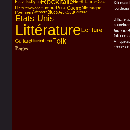
Rock
Italie
Irlande
Dylan
Nord
Nouvelles
Ouest
Kili mais
Polar
Humour
Guerre
Allemagne
Histoire
Voyage
lourdeurs
Poémiens
Western
Blues
Jeux
Sud
Peinture
Je sais.
Etats-Unis
difficile
Littérature
autochton
Ecriture
farm in A
fait une 
Folk
Guitare
Néoréalisme
Afrique,s
choses à
Pages