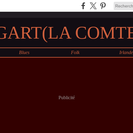
GART(LA COMTE
Blues
Folk
Irland
Publicité