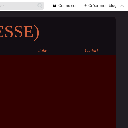
Connexion
+
Créer mon blog
SSE)
e
Italie
Guitart