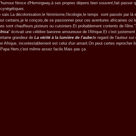
 l'humour féroce d'Hemingway,à ses propres dépens bien souvent,fait passer 
 cynégétiques.
La décolonisation,le féminisme,l'écologie,le temps sont passés par là et
 pour certains,je le conçois,de se passionner pour ces aventures africaines où l
es sont chauffeurs,pisteurs ou cuisiniers.Et probablement contents de l'être."
frica
" écrivait une célèbre baronne amoureuse de l'Afrique.Et c'est justement
certaine grandeur de
La vérité à la lumière de l'aube:
le regard de l'auteur sur 
on Afrique, incontestablement est celui d'un amant.On peut certes reprocher b
 Papa Hem,c'est même assez facile.Mais pas ça.