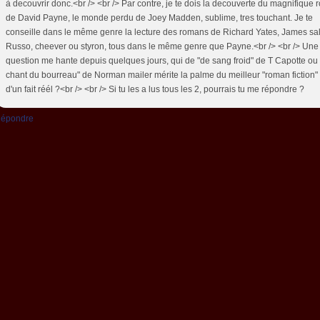
à decouvrir donc.<br /> <br /> Par contre, je te dois la decouverte du magnifique
de David Payne, le monde perdu de Joey Madden, sublime, tres touchant. Je te
conseille dans le même genre la lecture des romans de Richard Yates, James sal
Russo, cheever ou styron, tous dans le même genre que Payne.<br /> <br /> Une
question me hante depuis quelques jours, qui de "de sang froid" de T Capotte ou 
chant du bourreau" de Norman mailer mérite la palme du meilleur "roman fiction" t
d'un fait réél ?<br /> <br /> Si tu les a lus tous les 2, pourrais tu me répondre ?
épondre