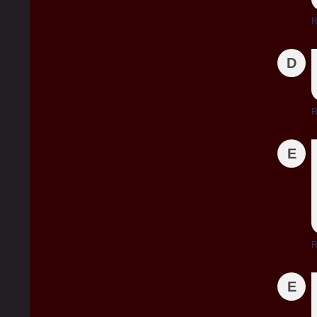
R
D
R
E
R
E