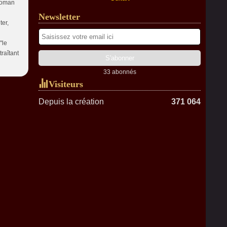
 roman
Newsletter
ter,
"le
raîtant
33 abonnés
Visiteurs
Depuis la création
371 064