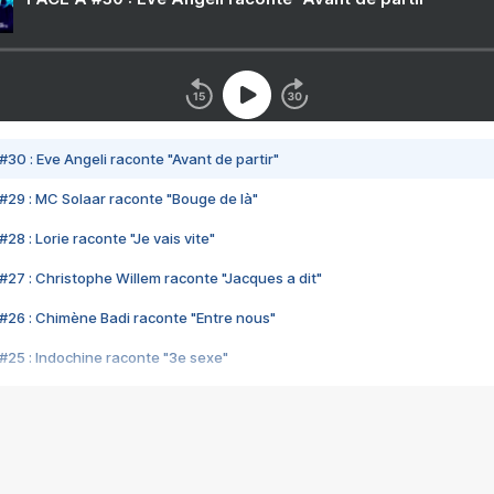
#30 : Eve Angeli raconte "Avant de partir"
#29 : MC Solaar raconte "Bouge de là"
28 : Lorie raconte "Je vais vite"
#27 : Christophe Willem raconte "Jacques a dit"
#26 : Chimène Badi raconte "Entre nous"
#25 : Indochine raconte "3e sexe"
#24 : Zaho raconte "C'est chelou"
#23 : Patrick Bruel raconte "Au café des délices"
#22 : Kyo raconte "Le chemin"