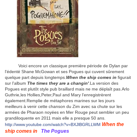
Voici encore un classique première période de Dylan par
l'édenté Shane McGowan et ses Pogues qui cuvent sûrement
quelque part depuis longtemps.
When the ship comes in
figurait
sur l'album
The times they are a changin'
.La version des
Pogues est plutôt style pub braillard mais ne me déplaît pas.Arlo
Guthrie,les Hollies,Peter,Paul and Mary l'enregistrèrent
également.Remplie de métaphores marines sur les jours
meilleurs à venir cette chanson du Zim avec sa chute sur les
armées de Pharaon noyées en Mer Rouge peut sembler un peu
grandiloquente en 2011 mais elle a presque 50 ans.
When the
http://www.youtube.com/watch?v=BXJlBGRLLWM
ship comes in
The Pogues