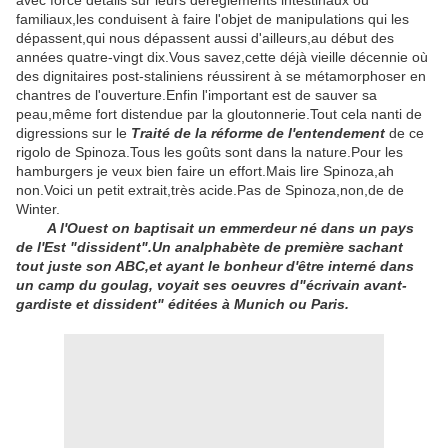
avec force détails sur leurs dérèglements intestinaux ou
familiaux,les conduisent à faire l'objet de manipulations qui les
dépassent,qui nous dépassent aussi d'ailleurs,au début des
années quatre-vingt dix.Vous savez,cette déjà vieille décennie où
des dignitaires post-staliniens réussirent à se métamorphoser en
chantres de l'ouverture.Enfin l'important est de sauver sa
peau,même fort distendue par la gloutonnerie.Tout cela nanti de
digressions sur le
Traité de la réforme de l'entendement
de ce
rigolo de Spinoza.Tous les goûts sont dans la nature.Pour les
hamburgers je veux bien faire un effort.Mais lire Spinoza,ah
non.Voici un petit extrait,très acide.Pas de Spinoza,non,de de
Winter.
A l'Ouest on baptisait un emmerdeur né dans un pays
de l'Est "dissident".Un analphabète de première sachant
tout juste son ABC,et ayant le bonheur d'être interné dans
un camp du goulag, voyait ses oeuvres d"écrivain avant-
gardiste et dissident" éditées à Munich ou Paris.