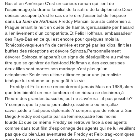
Bas et en Amérique.C'est un curieux roman qui tient de
l'espionnage,du drame familial,de la satire de la diplomatie.Deux
obèses occupent,c'est le cas de le dire,l'essentiel de l'espace
dans
La faim de Hoffman
.Freddy Mancini,touriste californien à
Prague errant la nuit en quête de hamburgers,assiste par hasard
à l'enlèvement d'un compatriote.Et Felix Hoffman, ambassadeur
des Pays-Bas en ce qui est encore pour quelques mois la
Tchécoslovaquie,en fin de carrière et rongé par les kilos, finit les
buffets des réceptions et dévore Spinoza.Personnellement
dévorer Spinoza m'apparaît un signe de déséquilibre au même
titre que se goinfrer de fast-food.Hoffman a des excuses:ses
deux filles sont mortes,son mariage n'est plus qu'un
ectoplasme.Seule son ultime attirance pour une journaliste
tchèque lui redonne un peu goût à la vie.
Freddy et Felix ne se rencontreront jamais.Mais en 1989,alors
que très bientôt un mur tombera et un rideau se déchirera,à
l'heure des grandes bascules,tout ne s'avèrera-t-il pas possible?
Y compris que la jeune journaliste,dissidente ou non,allez
savoir,cède à l'adipeux diplomate.Y compris que,de retour à San
Diego,Freddy soit quitté par sa femme,quatre fois moins
lourde.Et que ce même Freddy se retrouve face à des agents
comme dans tout film d'espionnage,des agents qui ne lui veuillent
pas que du bien.Les aventures de Freddy et Felix,tragi-comiques