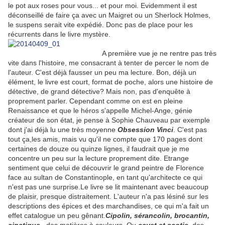
le pot aux roses pour vous... et pour moi. Evidemment il est
déconseillé de faire ça avec un Maigret ou un Sherlock Holmes,
le suspens serait vite expédié. Donc pas de place pour les
récurrents dans le livre mystère.
A première vue je ne rentre pas très
vite dans l'histoire, me consacrant à tenter de percer le nom de
l'auteur. C'est déjà fausser un peu ma lecture. Bon, déjà un
élément, le livre est court, format de poche, alors une histoire de
détective, de grand détective? Mais non, pas d'enquête à
proprement parler. Cependant comme on est en pleine
Renaissance et que le héros s'appelle Michel-Ange, génie
créateur de son état, je pense à Sophie Chauveau par exemple
dont j'ai déjà lu une très moyenne
Obsession Vinci
. C'est pas
tout ça,les amis, mais vu qu'il ne compte que 170 pages dont
certaines de douze ou quinze lignes, il faudrait que je me
concentre un peu sur la lecture proprement dite. Etrange
sentiment que celui de découvrir le grand peintre de Florence
face au sultan de Constantinople, en tant qu'architecte ce qui
n'est pas une surprise.Le livre se lit maintenant avec beaucoup
de plaisir, presque distraitement. L'auteur n'a pas lésiné sur les
descriptions des épices et des marchandises, ce qui m'a fait un
effet catalogue un peu gênant.
Cipolin, sérancolin, brocantin,