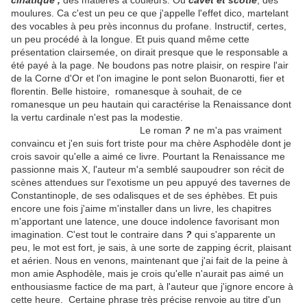
cinatique ,
des matières à couleurs. Ou
cavet et scotie
, des
moulures. Ca c'est un peu ce que j'appelle l'effet dico, martelant
des vocables à peu près inconnus du profane. Instructif, certes,
un peu procédé à la longue. Et puis quand même cette
présentation clairsemée, on dirait presque que le responsable a
été payé à la page. Ne boudons pas notre plaisir, on respire l'air
de la Corne d'Or et l'on imagine le pont selon Buonarotti, fier et
florentin. Belle histoire, romanesque à souhait, de ce
romanesque un peu hautain qui caractérise la Renaissance dont
la vertu cardinale n'est pas la modestie.
Le roman
?
ne m'a pas vraiment
convaincu et j'en suis fort triste pour ma chère Asphodèle dont je
crois savoir qu'elle a aimé ce livre. Pourtant la Renaissance me
passionne mais X, l'auteur m'a semblé saupoudrer son récit de
scènes attendues sur l'exotisme un peu appuyé des tavernes de
Constantinople, de ses odalisques et de ses éphèbes. Et puis
encore une fois j'aime m'installer dans un livre, les chapitres
m'apportant une latence, une douce indolence favorisant mon
imagination. C'est tout le contraire dans
?
qui s'apparente un
peu, le mot est fort, je sais, à une sorte de zapping écrit, plaisant
et aérien. Nous en venons, maintenant que j'ai fait de la peine à
mon amie Asphodèle, mais je crois qu'elle n'aurait pas aimé un
enthousiasme factice de ma part, à l'auteur que j'ignore encore à
cette heure. Certaine phrase très précise renvoie au titre d'un