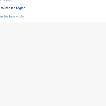
 toutes les règles
s les jeux vidéo
us choquant de Rockstar ? - Le scandale BULLY
e plus moche de Steam
du RÊVE tourne au CAUCHEMAR
pendant 8 heures
it… à tort
umiliés par un jeu vidéo
ire - Final Fantasy 8
ti un empire - Age of Empires
story DOFUS
tard, il crée l'un des pires jeux de tous les temps, MindsEye.