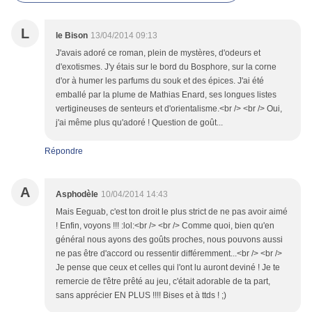
L
le Bison
13/04/2014 09:13
J'avais adoré ce roman, plein de mystères, d'odeurs et
d'exotismes. J'y étais sur le bord du Bosphore, sur la corne
d'or à humer les parfums du souk et des épices. J'ai été
emballé par la plume de Mathias Enard, ses longues listes
vertigineuses de senteurs et d'orientalisme.<br /> <br /> Oui,
j'ai même plus qu'adoré ! Question de goût...
Répondre
A
Asphodèle
10/04/2014 14:43
Mais Eeguab, c'est ton droit le plus strict de ne pas avoir aimé
! Enfin, voyons !!! :lol:<br /> <br /> Comme quoi, bien qu'en
général nous ayons des goûts proches, nous pouvons aussi
ne pas être d'accord ou ressentir différemment...<br /> <br />
Je pense que ceux et celles qui l'ont lu auront deviné ! Je te
remercie de t'être prêté au jeu, c'était adorable de ta part,
sans apprécier EN PLUS !!!! Bises et à ttds ! ;)