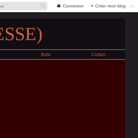
Connexion
+
Créer mon blog
SSE)
e
Italie
Guitart