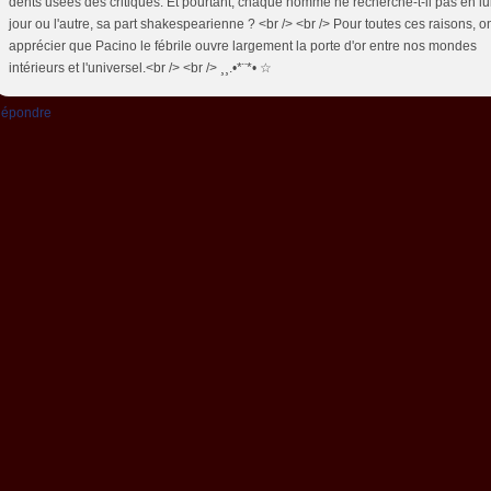
dents usées des critiques. Et pourtant, chaque homme ne recherche-t-il pas en lu
jour ou l'autre, sa part shakespearienne ? <br /> <br /> Pour toutes ces raisons, o
apprécier que Pacino le fébrile ouvre largement la porte d'or entre nos mondes
intérieurs et l'universel.<br /> <br /> ¸¸.•*¨*• ☆
épondre