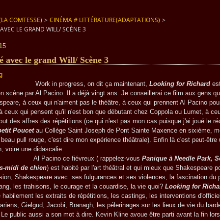
(LA COMTESSE)
>
CINÉMA # LITTÉRATURE(ADAPTATIONS)
>
AVEC LE GRAND WILL/ SCÈNE 3
15
 avec le grand Will/ Scène 3
n progress, on dit ça maintenant,
Looking for Richard
est
en scène par Al Pacino. Il a déjà vingt ans. Je conseillerai ce film aux gens qu
peare, à ceux qui n'aiment pas le théâtre, à ceux qui prennent Al Pacino pou
à ceux qui pensent qu'il n'est bon que débutant chez Coppola ou Lumet, à ce
out des affres des répétitions (ce qui n'est pas mon cas puisque j'ai joué le ré
etit
Poucet
au Collège Saint Joseph de Pont Sainte Maxence en sixième, 
 beau pull rouge, c'est dire mon expérience théâtrale). Enfin là c'est peut-être
n, voire une didascalie.
ino ce fiévreux ( rappelez-vous
Panique à Needle Park, S
s-midi de chien
) est habité par l'art théâtral et qui mieux que Shakespeare p
sion, Shakespeare avec ses fulgurances et ses violences, la fascination du p
ang, les trahisons, le courage et la couardise, la vie quoi?
Looking for Richa
habilement les extraits de répétitions, les castings, les interventions d'officie
riens, Gielgud, Jacobi, Branagh, les pélerinages sur les lieux de vie du bard
 Le public aussi a son mot à dire. Kevin Kline avoue être parti avant la fin lor