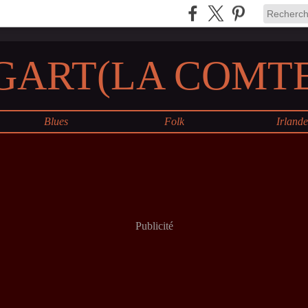
GART(LA COMTE
Blues
Folk
Irland
Publicité