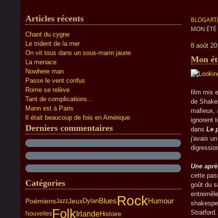
Articles récents
BLOGART
MON ÉTÉ 
Chant du cygne
Le trident de la mer
8 août 20
On vit tous dans un sous-marin jaune
Mon été
La menace
Nowhere man
Passe le vent confus
Work i
Rome se relève
film mis 
Tant de complications...
de Shakes
Mann est à Paris
mafieux, 
Il était beaucoup de fois en Amérique
ignorent t
Derniers commentaires
dans
Le p
j'avais un
digressio
Al Pac
Une aprè
cette pas
Catégories
goût du s
entremêle 
Rock
Humour
Poémiens
Jeux
Dylan
Blues
Jazz
shakespea
Folk
Stratford.
Irlande
Histoire
Nouvelles