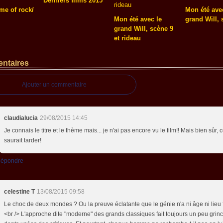
Derniers films 2015
me of rock/
Mon été ave
Mon été avec le
grand Will, 
grand Will, scène 9
et rideau
ntaires
Ajouter un commentaire
claudialucia
29/08/2015 14:45
Je connais le titre et le thème mais... je n'ai pas encore vu le film!! Mais bien sûr, 
saurait tarder!
épondre
celestine T
13/08/2015 09:58
Le choc de deux mondes ? Ou la preuve éclatante que le génie n'a ni âge ni lieu 
<br /> L'approche dite "moderne" des grands classiques fait toujours un peu grinc