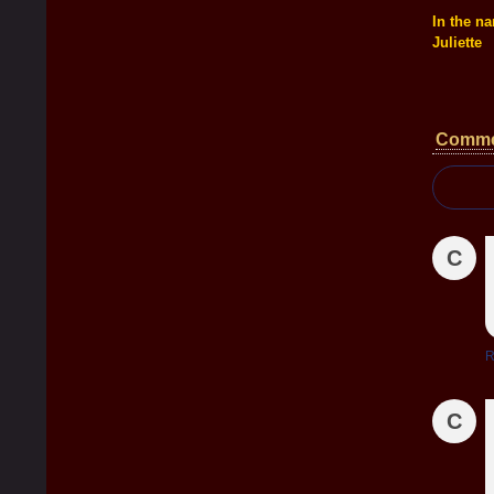
In the na
Juliette
Comme
C
R
C