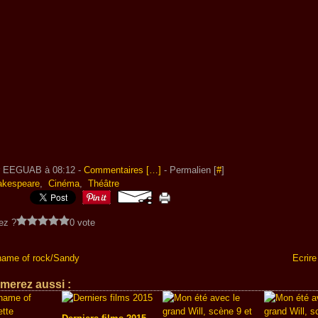
r EEGUAB à 08:12 -
Commentaires [
…
]
- Permalien [
#
]
akespeare
,
Cinéma
,
Théâtre
ez ?
0 vote
 name of rock/Sandy
Ecrire
merez aussi :