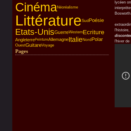
lycéen on
Cinéma
Néoréalisme
interprèt
Bosworth
Littérature
Quoi d
Poésie
Sud
extraordi
Etats-Unis
l'histoire
Ecriture
Guerre
Western
disconte
Italie
Polar
Angleterre
Allemagne
Nord
Peinture
l'hiver d
Guitare
Voyage
Ouest
Pages