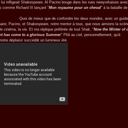
 lui infligeait Shakespeare. Al Pacino bouge dans les rues newyorkaises ave
es comme Richard III lançant "
Mon royaume pour un cheval
" à la bataille de
.
e mieux que de confondre les deux mondes, avec un guide
naire, Pacino, et Shakespeare, notre mentor à tous, que nous aimions la scèn
, le cinéma, la vie. Et ma réplique préférée de tout Shak, "
Now the Winter of 
nt has come to a glorious Summer
" Plût au ciel, personnellement, qu'à
e notre déplaisir succédât un lumineux été.