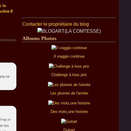
c le
scène 8
Contacter le propriétaire du blog
Albums Photos
Il viaggio continue
Challenge à tous prix
cela ne
Les plumes de l'année
Des mots,une histoire
?<br />
er les
Guitart