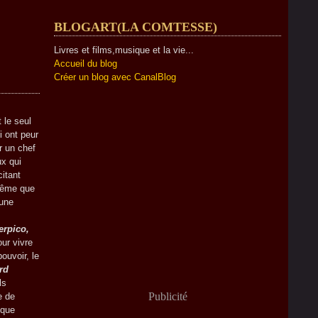
BLOGART(LA COMTESSE)
Livres et films,musique et la vie...
Accueil du blog
Créer un blog avec CanalBlog
 le seul
i ont peur
r un chef
ux qui
citant
même que
 une
erpico,
our vivre
ouvoir, le
rd
ls
Publicité
e de
sque