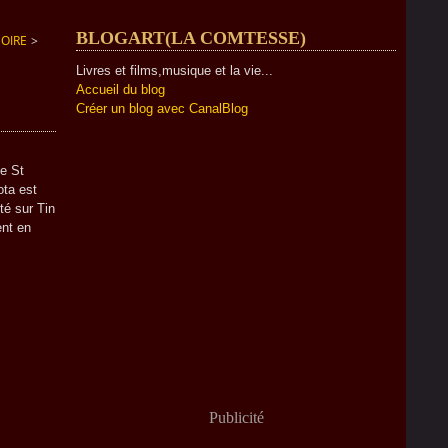
BLOGART(LA COMTESSE)
NOIRE
>
Livres et films,musique et la vie...
Accueil du blog
Créer un blog avec CanalBlog
e St
ota est
nté sur Tin
ent en
Publicité