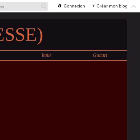
Connexion
+
Créer mon blog
SSE)
e
Italie
Guitart