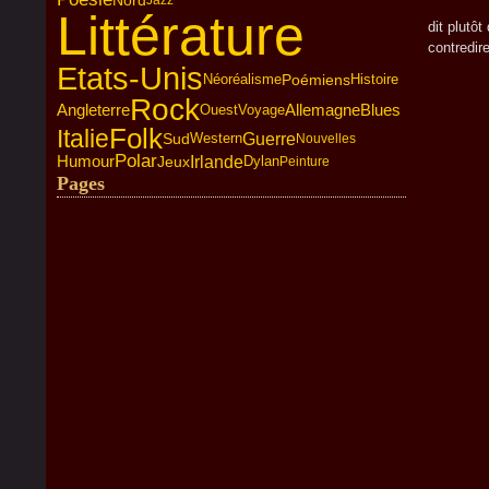
Nord
Jazz
Littérature
dit plutô
contredire
Etats-Unis
Poémiens
Histoire
Néoréalisme
Rock
Angleterre
Allemagne
Blues
Voyage
Ouest
Folk
Italie
Guerre
Western
Sud
Nouvelles
Polar
Humour
Irlande
Jeux
Dylan
Peinture
Pages