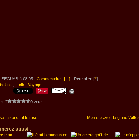
r EEGUAB à 08:05 -
Commentaires [
…
]
- Permalien [
#
]
ts-Unis
,
Folk
,
Voyage
ez ?
0 vote
é faisons table rase
Mon été avec le grand Will/
merez aussi :