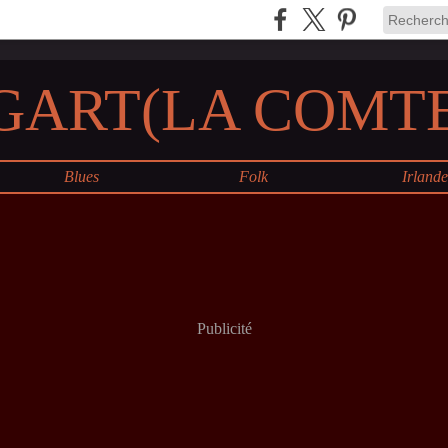
GART(LA COMTE
Blues
Folk
Irland
Publicité