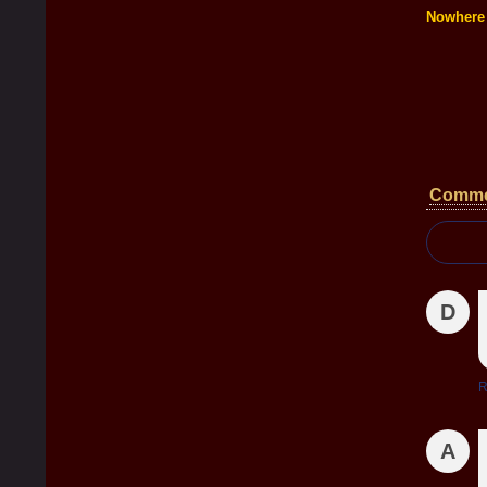
Nowhere
Comme
D
R
A