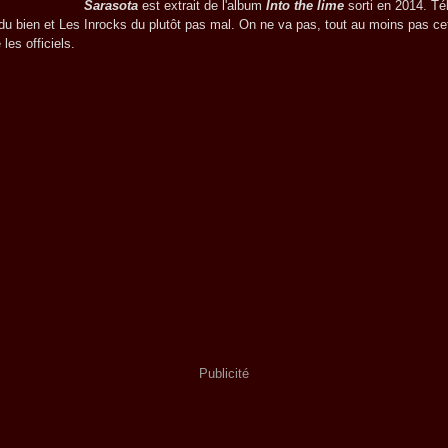
Sarasota
est extrait de l'album
Into the lime
sorti en 2014. Té
t du bien et Les Inrocks du plutôt pas mal. On ne va pas, tout au moins pas cet
 les officiels.
Publicité