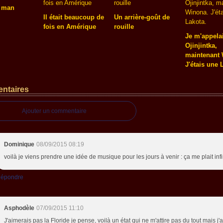
 man
Il était beaucoup de
Un arrière-goût de
fois en Amérique
rouille
Je m'appela
Ojinjintka,
maintenant 
J'étais une 
ntaires
Ajouter un commentaire
Dominique
08/09/2015 08:19
voilà je viens prendre une idée de musique pour les jours à venir : ça me plait inf
épondre
Asphodèle
07/09/2015 11:10
J'aimerais pas la Floride je pense, voilà un état qui ne m'attire pas du tout mais j'