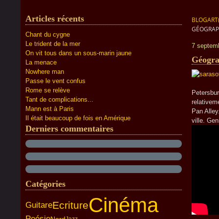
Articles récents
BLOGART
GÉOGRAPH
Chant du cygne
Le trident de la mer
7 septem
On vit tous dans un sous-marin jaune
Géogra
La menace
Nowhere man
Passe le vent confus
Sarasot
Rome se relève
Petersbur
Tant de complications...
relativeme
Mann est à Paris
Pan Alley
Il était beaucoup de fois en Amérique
ville. Gen
Derniers commentaires
Catégories
Cinéma
Ecriture
Guitare
Poésie