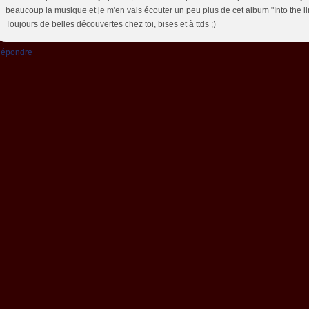
beaucoup la musique et je m'en vais écouter un peu plus de cet album "Into the li
Toujours de belles découvertes chez toi, bises et à ttds ;)
épondre