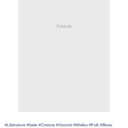
Publicité
#Littérature
#Italie
#Cinéma
#Visconti
#Welles
#Folk
#Blues