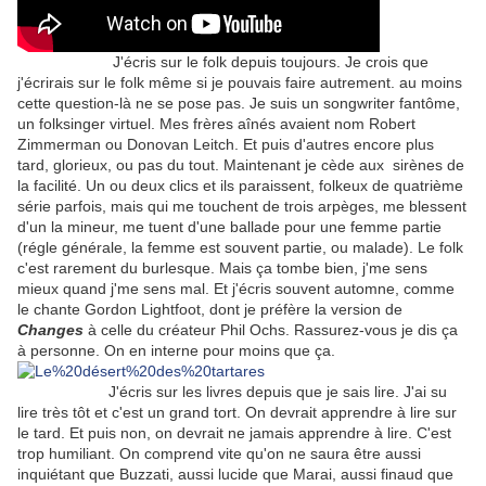
J'écris sur le folk depuis toujours. Je crois que
j'écrirais sur le folk même si je pouvais faire autrement. au moins
cette question-là ne se pose pas. Je suis un songwriter fantôme,
un folksinger virtuel. Mes frères aînés avaient nom Robert
Zimmerman ou Donovan Leitch. Et puis d'autres encore plus
tard, glorieux, ou pas du tout. Maintenant je cède aux sirènes de
la facilité. Un ou deux clics et ils paraissent, folkeux de quatrième
série parfois, mais qui me touchent de trois arpèges, me blessent
d'un la mineur, me tuent d'une ballade pour une femme partie
(régle générale, la femme est souvent partie, ou malade). Le folk
c'est rarement du burlesque. Mais ça tombe bien, j'me sens
mieux quand j'me sens mal. Et j'écris souvent automne, comme
le chante Gordon Lightfoot, dont je préfère la version de
Changes
à celle du créateur Phil Ochs. Rassurez-vous je dis ça
à personne. On en interne pour moins que ça.
J'écris sur les livres depuis que je sais lire. J'ai su
lire très tôt et c'est un grand tort. On devrait apprendre à lire sur
le tard. Et puis non, on devrait ne jamais apprendre à lire. C'est
trop humiliant. On comprend vite qu'on ne saura être aussi
inquiétant que Buzzati, aussi lucide que Marai, aussi finaud que