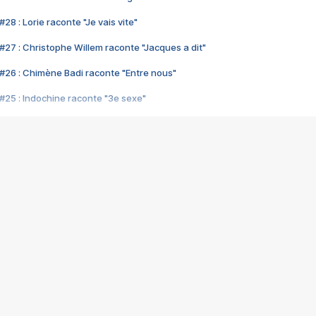
28 : Lorie raconte "Je vais vite"
#27 : Christophe Willem raconte "Jacques a dit"
#26 : Chimène Badi raconte "Entre nous"
#25 : Indochine raconte "3e sexe"
#24 : Zaho raconte "C'est chelou"
#23 : Patrick Bruel raconte "Au café des délices"
#22 : Kyo raconte "Le chemin"
#21 : Nolwenn Leroy raconte "Cassé"
#20 : Patrick Hernandez raconte "Born to be alive"
#19 : Lorie raconte "Près de moi"
#18 : Michael Jones raconte "A nos actes manqués" (avec Jean-Jacque
#17 : Khaled raconte "Aïcha"