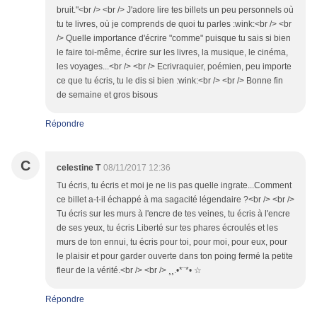
bruit."<br /> <br /> J'adore lire tes billets un peu personnels où
tu te livres, où je comprends de quoi tu parles :wink:<br /> <br
/> Quelle importance d'écrire "comme" puisque tu sais si bien
le faire toi-même, écrire sur les livres, la musique, le cinéma,
les voyages...<br /> <br /> Ecrivraquier, poémien, peu importe
ce que tu écris, tu le dis si bien :wink:<br /> <br /> Bonne fin
de semaine et gros bisous
Répondre
C
celestine T
08/11/2017 12:36
Tu écris, tu écris et moi je ne lis pas quelle ingrate...Comment
ce billet a-t-il échappé à ma sagacité légendaire ?<br /> <br />
Tu écris sur les murs à l'encre de tes veines, tu écris à l'encre
de ses yeux, tu écris Liberté sur tes phares écroulés et les
murs de ton ennui, tu écris pour toi, pour moi, pour eux, pour
le plaisir et pour garder ouverte dans ton poing fermé la petite
fleur de la vérité.<br /> <br /> ¸¸.•*¨*• ☆
Répondre