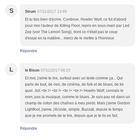
S
Strum
07/11/2017 13:49
Et tu fais bien d'écrire. Continue. Howlin' Wolf, ce fut d'abord
pour moi l'auteur de Killing Floor, repris en sous-main par Led
Zep (voir The Lemon Song), dont ce n'était pas le coup
d'essai en la matière... merci de le mettre à l'honneur.
Répondre
L
le Bison
07/11/2017 08:23
Et moi, j'aime te lire, surtout avec un texte comme ça... Qui
parle de tout, de rien, de cinéma, de folk et de blues, de toi
quoi. Joli.<br /> <br /> <br /> <br /> Howlin Wolf, connais le
nom, pas la musique, comme le blues. Je suis pas né dans un
champ de coton des chaînes à mes pieds. Mais j'aime Gordon
Lightfoot, j'aime, j'écoute, simple. Buzzati, depuis le temps
que je me promets de le lire, depuis que je te lis en fait.
Répondre