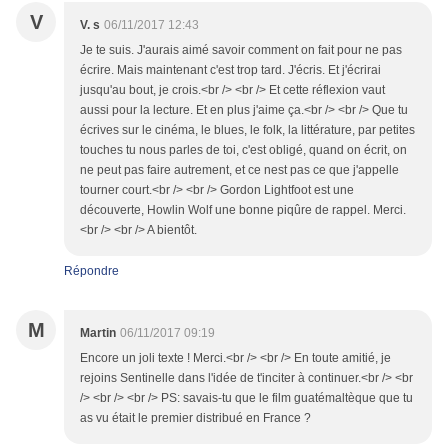
V
V. s
06/11/2017 12:43
Je te suis. J'aurais aimé savoir comment on fait pour ne pas
écrire. Mais maintenant c'est trop tard. J'écris. Et j'écrirai
jusqu'au bout, je crois.<br /> <br /> Et cette réflexion vaut
aussi pour la lecture. Et en plus j'aime ça.<br /> <br /> Que tu
écrives sur le cinéma, le blues, le folk, la littérature, par petites
touches tu nous parles de toi, c'est obligé, quand on écrit, on
ne peut pas faire autrement, et ce nest pas ce que j'appelle
tourner court.<br /> <br /> Gordon Lightfoot est une
découverte, Howlin Wolf une bonne piqûre de rappel. Merci.
<br /> <br /> A bientôt.
Répondre
M
Martin
06/11/2017 09:19
Encore un joli texte ! Merci.<br /> <br /> En toute amitié, je
rejoins Sentinelle dans l'idée de t'inciter à continuer.<br /> <br
/> <br /> <br /> PS: savais-tu que le film guatémaltèque que tu
as vu était le premier distribué en France ?