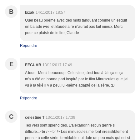
B
bizak
14/11/2017 18:57
Quel beau poème avec des mots tanguant comme un esquif
en balade ivre, et Baudelaire n’aurait pas fait mieux. Merci
pour ce plaisir de te lire, Claude
Répondre
E
EEGUAB
13/11/2017 17:49
A tous...Merci beaucoup. Celestine, c'est tout à fait ça et ça
m'a a été en bonne part inspiré par le film Minuscules que j'ai
vu à la télé il y a peu, lui-même adapté de la série. :D
Répondre
C
celestine T
13/11/2017 17:39
Tes vers sont splendides. L'alexandrin est un genre si
difficile...<br /> <br /> Les minuscules me font irrésistiblement
penser à cette série formidable qui date un peu mais qui est si