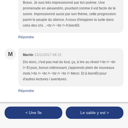
Bravo. Je suis très impressionné par ton poème. Une
promenade en alexandrin, pourtant comme il est facile de te
suivre. Impressionné aussi par son thème, cette progression
parmi le peuple du silence. A nous d'imaginer la suite dans
celui des cris ...<br /> <br /> A bientôt.
Répondre
M
Martin
13/11/2017 06:15
Dis donc, c'est pas mal du tout, ça, à lire au réveil !<br /> <br
/> Et puis, bonus intéressant, j'apprends plein de nouveaux
mots !<br /> <br /> <br /> <br /> Merci. Et à bientôt pour
d'autres lectures / aventures.
Répondre
< Une île
Le sable y est >