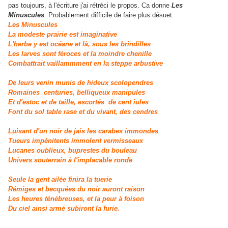
pas toujours, à l'écriture j'ai rétréci le propos. Ca donne
Les
Minuscules
. Probablement difficile de faire plus désuet.
Les Minuscules
La modeste prairie est imaginative
L'herbe y est océane et là, sous les brindilles
Les larves sont féroces et la moindre chenille
Combattrait vaillammment en la steppe arbustive
De leurs venin munis de hideux scolopendres
Romaines centuries, belliqueux manipules
Et d'estoc et de taille, escortés de cent iules
Font du sol table rase et du vivant, des cendres
Luisant d'un noir de jais les carabes immondes
Tueurs impénitents immolent vermisseaux
Lucanes oublieux, buprestes du bouleau
Univers souterrain à l'implacable ronde
Seule la gent ailée finira la tuerie
Rémiges et becquées du noir auront raison
Les heures ténébreuses, et la peur à foison
Du ciel ainsi armé subiront la furie.