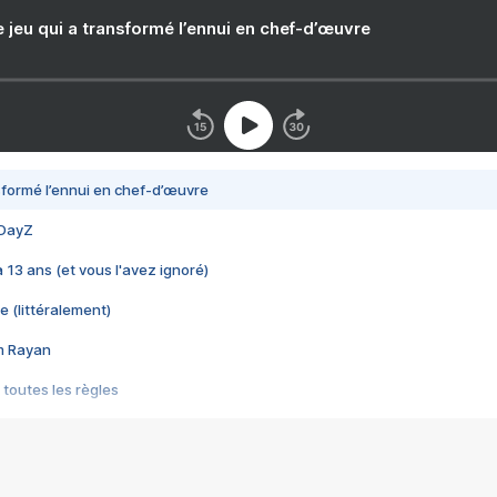
e jeu qui a transformé l’ennui en chef-d’œuvre
nsformé l’ennui en chef-d’œuvre
 DayZ
 a 13 ans (et vous l'avez ignoré)
e (littéralement)
im Rayan
 toutes les règles
s les jeux vidéo
us choquant de Rockstar ? - Le scandale BULLY