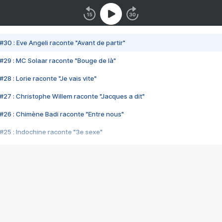
#30 : Eve Angeli raconte "Avant de partir"
#29 : MC Solaar raconte "Bouge de là"
28 : Lorie raconte "Je vais vite"
#27 : Christophe Willem raconte "Jacques a dit"
#26 : Chimène Badi raconte "Entre nous"
#25 : Indochine raconte "3e sexe"
#24 : Zaho raconte "C'est chelou"
#23 : Patrick Bruel raconte "Au café des délices"
#22 : Kyo raconte "Le chemin"
#21 : Nolwenn Leroy raconte "Cassé"
#20 : Patrick Hernandez raconte "Born to be alive"