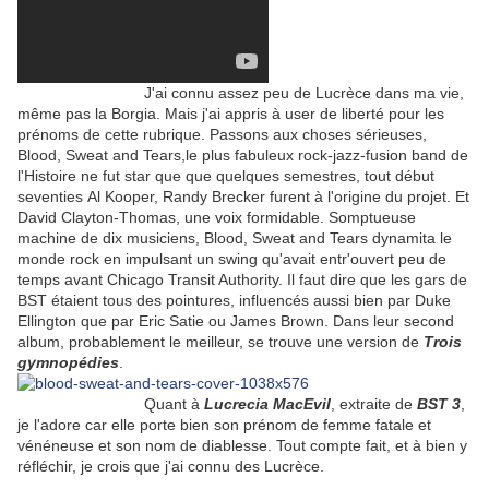
J'ai connu assez peu de Lucrèce dans ma vie,
même pas la Borgia. Mais j'ai appris à user de liberté pour les
prénoms de cette rubrique. Passons aux choses sérieuses,
Blood, Sweat and Tears,le plus fabuleux rock-jazz-fusion band de
l'Histoire ne fut star que que quelques semestres, tout début
seventies Al Kooper, Randy Brecker furent à l'origine du projet. Et
David Clayton-Thomas, une voix formidable. Somptueuse
machine de dix musiciens, Blood, Sweat and Tears dynamita le
monde rock en impulsant un swing qu'avait entr'ouvert peu de
temps avant Chicago Transit Authority. Il faut dire que les gars de
BST étaient tous des pointures, influencés aussi bien par Duke
Ellington que par Eric Satie ou James Brown. Dans leur second
album, probablement le meilleur, se trouve une version de
Trois
gymnopédies
.
Quant à
Lucrecia MacEvil
, extraite de
BST 3
,
je l'adore car elle porte bien son prénom de femme fatale et
vénéneuse et son nom de diablesse. Tout compte fait, et à bien y
réfléchir, je crois que j'ai connu des Lucrèce.