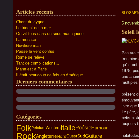
Articles récents
BLOGART
Chant du cygne
5 novemb
Le trident de la mer
Soleil 
On vit tous dans un sous-marin jaune
La menace
Nowhere man
J'ai été
Passe le vent confus
Pas vrai
Rome se relève
trentaine
Tant de complications...
qu'ils on
Mann est à Paris
1975, pou
Il était beaucoup de fois en Amérique
une ahuri
Derniers commentaires
multiple
Des chap
présent q
émouvant,
livre que 
Le père, 
Catégories
petis bist
toujours 
Folk
Italie
Poésie
Humour
Western
Peinture
La mère
Rock
Guitare
habitudes
Angleterre
Nord
Sud
Ouest