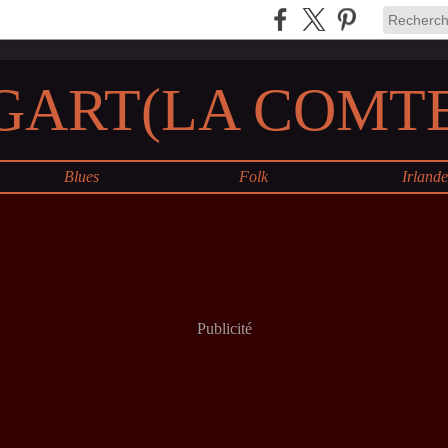
GART(LA COMTE
Blues
Folk
Irland
Publicité