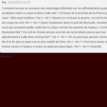
V.s.
10/11/2022 14:10
Comment ne pas se souvenir des reportages télévisés sur les affrontements quas
quotidiens dans ce pays et dans cette ville ? Si beaux et si proches de la France 
cœur ! Mais quel malheur !<br /> <br /> Quand ce n'est pas la guerre, ce sont la fail
les coups du sort.<br /> <br /> Apres l'explosion dans le port de Beyrouth, nombr
ceux qui voulaient quitter cette fois le Liban comme les parents de l'auteur. L'ont-i
finalement fait ? Ou ont-ils choisis encore une fois de reconstruire parce que leur
attachement à cette terre est trop fort ? <br /> <br /> On ne peut que penser comm
dis à la fin que ce pays est un peu oublié de Dieu.<br /> <br /> C'est sans doute 
bonne chose si l'auteur a choisi un parti-pris plus léger. <br /> <br /> A bientôt.
épondre