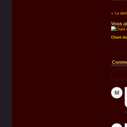
Le dern
Vous ai
Chant du
Comme
M
R