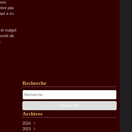
 ses
lève pas
qui a vu
 et malgré
lexité de
s.
Recherche
Archives
2024
2023
Avril
(2)