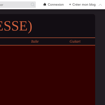
Connexion
+
Créer mon blog
SSE)
e
Italie
Guitart