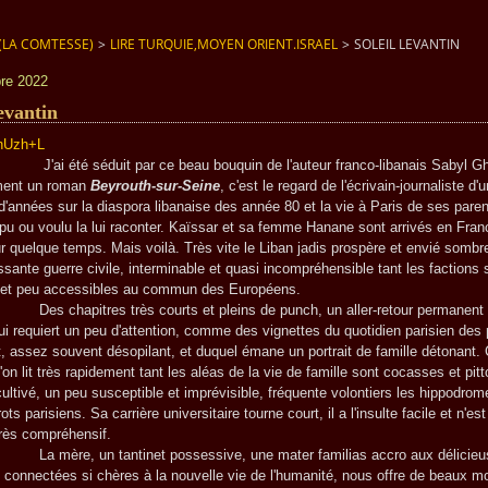
(LA COMTESSE)
>
LIRE TURQUIE,MOYEN ORIENT.ISRAEL
>
SOLEIL LEVANTIN
re 2022
levantin
 séduit par ce beau bouquin de l'auteur franco-libanais Sabyl Gh
ment un roman
Beyrouth-sur-Seine
, c'est le regard de l'écrivain-journaliste d'
 d'années sur la diaspora libanaise des année 80 et la vie à Paris de ses paren
t pu ou voulu la lui raconter. Kaïssar et sa femme Hanane sont arrivés en Fra
r quelque temps. Mais voilà. Très vite le Liban jadis prospère et envié sombr
ssante guerre civile, interminable et quasi incompréhensible tant les factions 
s et peu accessibles au commun des Européens.
itres très courts et pleins de punch, un aller-retour permanent 
ui requiert un peu d'attention, comme des vignettes du quotidien parisien des 
 assez souvent désopilant, et duquel émane un portrait de famille détonant. 
l'on lit très rapidement tant les aléas de la vie de famille sont cocasses et pit
cultivé, un peu susceptible et imprévisible, fréquente volontiers les hippodrom
rots parisiens. Sa carrière universitaire tourne court, il a l'insulte facile et n'es
très compréhensif.
, un tantinet possessive, une mater familias accro aux délicieu
 connectées si chères à la nouvelle vie de l'humanité, nous offre de beaux 