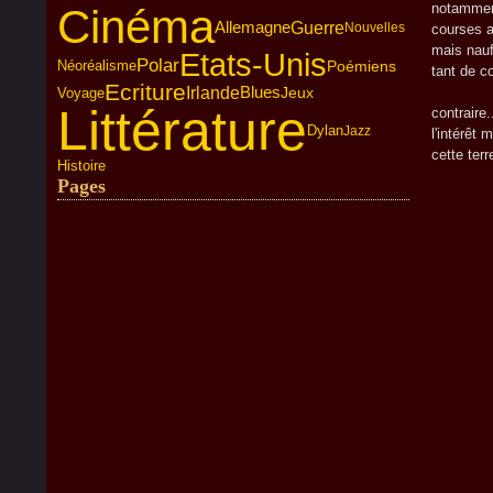
notamment
Cinéma
Guerre
Allemagne
Nouvelles
courses a
mais nauf
Etats-Unis
Polar
Poémiens
Néoréalisme
tant de c
Ecriture
Irlande
Blues
Jeux
Faillite
Voyage
Littérature
contraire
Dylan
Jazz
l'intérêt
cette ter
Histoire
Pages