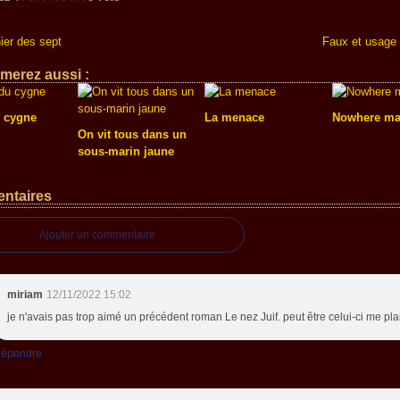
ier des sept
Faux et usage 
merez aussi :
 cygne
La menace
Nowhere m
On vit tous dans un
sous-marin jaune
ntaires
Ajouter un commentaire
miriam
12/11/2022 15:02
je n'avais pas trop aimé un précédent roman Le nez Juif. peut être celui-ci me plai
épondre