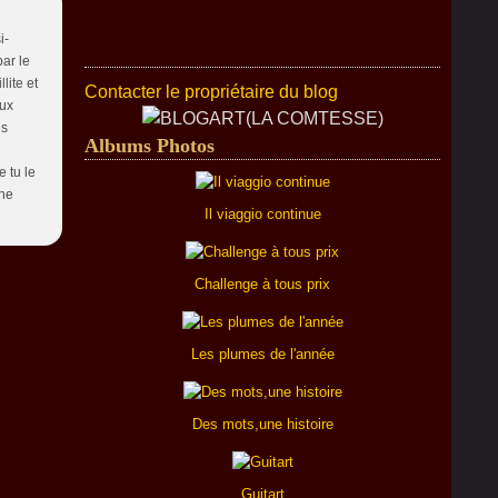
i-
par le
lite et
Contacter le propriétaire du blog
eux
ls
Albums Photos
e tu le
une
Il viaggio continue
Challenge à tous prix
Les plumes de l'année
Des mots,une histoire
Guitart