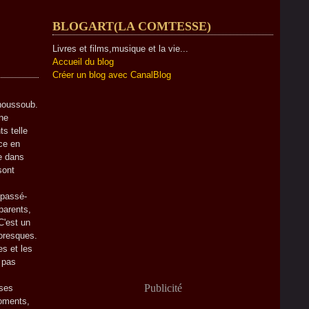
BLOGART(LA COMTESSE)
Livres et films,musique et la vie...
Accueil du blog
Créer un blog avec CanalBlog
oussoub.
une
ts telle
nce en
e dans
sont
passé-
parents,
C'est un
toresques.
es et les
t pas
Publicité
ses
moments,