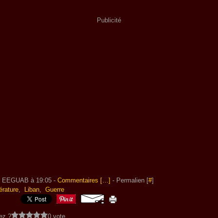
Publicité
r EEGUAB à 19:05 -
Commentaires [
…
]
- Permalien [
#
]
térature
,
Liban
,
Guerre
ez ?
0 vote