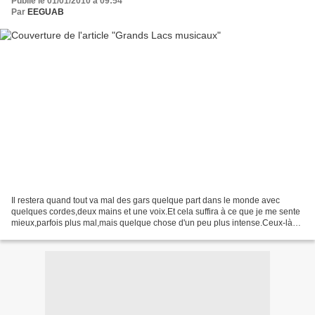
Publié le 01/01/2010 à 09:54
Par
EEGUAB
Il restera quand tout va mal des gars quelque part dans le monde avec
quelques cordes,deux mains et une voix.Et cela suffira à ce que je me sente
mieux,parfois plus mal,mais quelque chose d'un peu plus intense.Ceux-là
sont canadiens et s'ils ont manifestement...