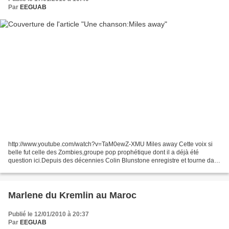
Par
EEGUAB
http://www.youtube.com/watch?v=TaM0ewZ-XMU Miles away Cette voix si
belle fut celle des Zombies,groupe pop prophétique dont il a déjà été
question ici.Depuis des décennies Colin Blunstone enregistre et tourne dans
la plus totale discrétion.Il y en a pas...
Marlene du Kremlin au Maroc
Publié le 12/01/2010 à 20:37
Par
EEGUAB