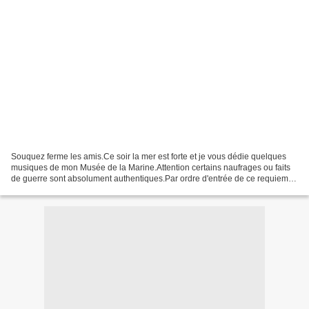
Souquez ferme les amis.Ce soir la mer est forte et je vous dédie quelques
musiques de mon Musée de la Marine.Attention certains naufrages ou faits
de guerre sont absolument authentiques.Par ordre d'entrée de ce requiem:
le John B.,l'Antoinette,l'Hesperus,le...