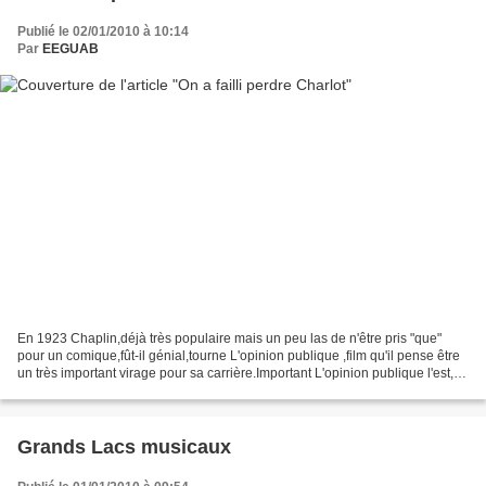
Publié le 02/01/2010 à 10:14
Par
EEGUAB
En 1923 Chaplin,déjà très populaire mais un peu las de n'être pris "que"
pour un comique,fût-il génial,tourne L'opinion publique ,film qu'il pense être
un très important virage pour sa carrière.Important L'opinion publique l'est,à
l'évidence.Mais fort...
Grands Lacs musicaux