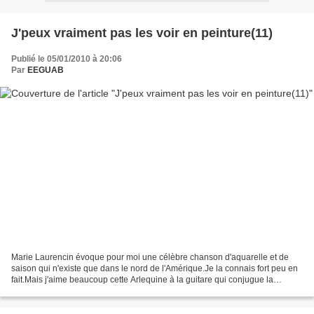
J'peux vraiment pas les voir en peinture(11)
Publié le 05/01/2010 à 20:06
Par
EEGUAB
Marie Laurencin évoque pour moi une célèbre chanson d'aquarelle et de
saison qui n'existe que dans le nord de l'Amérique.Je la connais fort peu en
fait.Mais j'aime beaucoup cette Arlequine à la guitare qui conjugue la
Commedia dell'Arte avec toute sa...