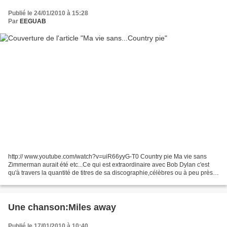
Publié le 24/01/2010 à 15:28
Par
EEGUAB
http:// www.youtube.com/watch?v=uiR66yyG-T0 Country pie Ma vie sans
Zimmerman aurait été etc...Ce qui est extraordinaire avec Bob Dylan c'est
qu'à travers la quantité de titres de sa discographie,célèbres ou à peu près
ignorés comme Country pie ,des artistes...
Une chanson:Miles away
Publié le 17/01/2010 à 10:40