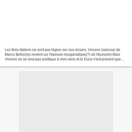
Les films italiens ne sont pas légion sur nos écrans. Vincere (vaincre) de
Marco Bellochio revient sur l'épouse morganatique(?) de Mussolini.Mais
Vincere ne se veut pas politique à mon sens et le Duce n'est présent que
dans la première partie.Ce n'est...