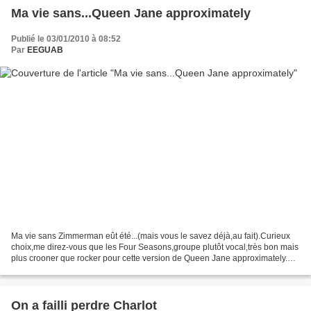
Ma vie sans...Queen Jane approximately
Publié le 03/01/2010 à 08:52
Par
EEGUAB
Ma vie sans Zimmerman eût été...(mais vous le savez déjà,au fait).Curieux
choix,me direz-vous que les Four Seasons,groupe plutôt vocal,très bon mais
plus crooner que rocker pour cette version de Queen Jane approximately.
C'est oublier la voix formidable...
On a failli perdre Charlot