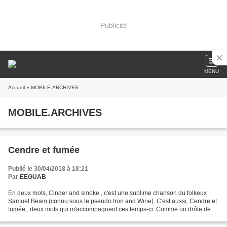
Publicité
MENU
Accueil
» MOBILE.ARCHIVES
MOBILE.ARCHIVES
Cendre et fumée
Publié le 30/04/2018 à 18:21
Par
EEGUAB
En deux mots, Cinder and smoke , c'est une sublime chanson du folkeux
Samuel Beam (connu sous le pseudo Iron and Wine). C'est aussi, Cendre et
fumée , deux mots qui m'accompagnent ces temps-ci. Comme un drôle de
goût. Par ailleurs je considère que la...