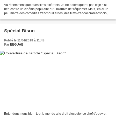
Vu récemment quelques films différents. Je ne polémiquerai pas et je n'ai
rien contre un cinéma populaire qu'il m'arrive de fréquenter. Mais j'en ai un
peu marre des comédies franchouillardes, des films d'adoaccrorésosocio,
des franchises américaines...
Spécial Bison
Publié le 11/04/2018 à 11:48
Par
EEGUAB
Entendons-nous bien, tout le monde a le droit d'écouter ce chef d'oeuvre.