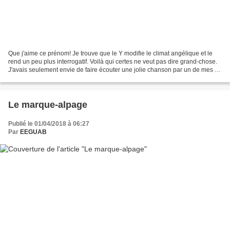
Que j'aime ce prénom! Je trouve que le Y modifie le climat angélique et le
rend un peu plus interrogatif. Voilà qui certes ne veut pas dire grand-chose.
J'avais seulement envie de faire écouter une jolie chanson par un de mes si
chers ensembles folkie,...
Le marque-alpage
Publié le 01/04/2018 à 06:27
Par
EEGUAB