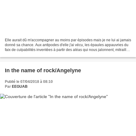
Elle aurait dû m'accompagner au moins par épisodes mais je ne lui ai jamais
donné sa chance. Aux antipodes d'elle j'ai vécu, les épaules appauvries du
faix de culpabilités inventées à partir des aléas qui nous jalonnent, mitrailles
de nos enfances et...
In the name of rock/Angelyne
Publié le 07/04/2018 à 08:10
Par
EEGUAB