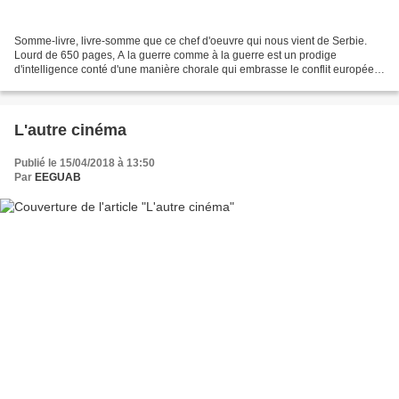
Somme-livre, livre-somme que ce chef d'oeuvre qui nous vient de Serbie.
Lourd de 650 pages, A la guerre comme à la guerre est un prodige
d'intelligence conté d'une manière chorale qui embrasse le conflit européen
puis planétaire depuis le geste du médecin...
L'autre cinéma
Publié le 15/04/2018 à 13:50
Par
EEGUAB