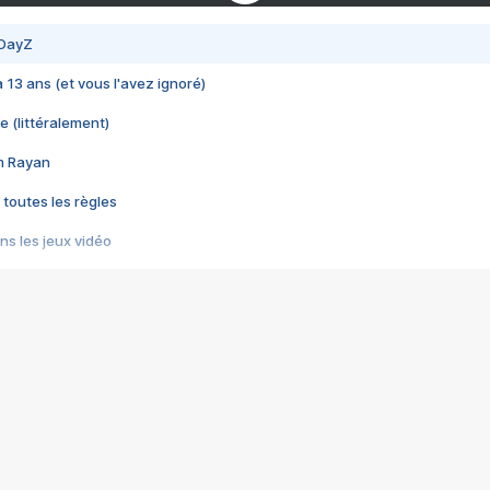
 DayZ
 a 13 ans (et vous l'avez ignoré)
e (littéralement)
im Rayan
 toutes les règles
s les jeux vidéo
us choquant de Rockstar ? - Le scandale BULLY
e plus moche de Steam
du RÊVE tourne au CAUCHEMAR
pendant 8 heures
it… à tort
umiliés par un jeu vidéo