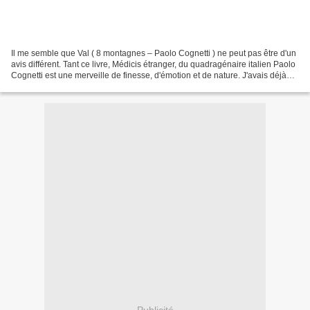
Il me semble que Val ( 8 montagnes – Paolo Cognetti ) ne peut pas être d'un
avis différent. Tant ce livre, Médicis étranger, du quadragénaire italien Paolo
Cognetti est une merveille de finesse, d'émotion et de nature. J'avais déjà
beaucoup aimé Le garçon...