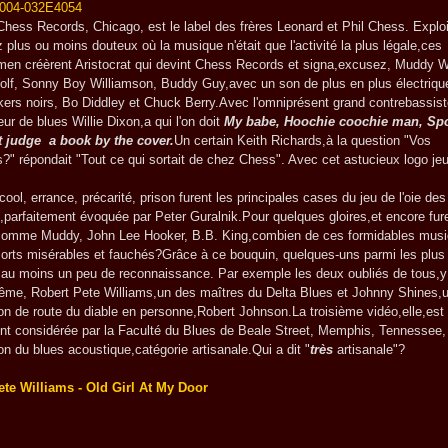
cords, Chicago, est le label des frères Leonard et Phil Chess. Exploi
z plus ou moins douteux où la musique n'était que l'activité la plus légale,ces
en créèrent Aristocrat qui devint Chess Records et signa,excusez, Muddy W
olf, Sonny Boy Williamson, Buddy Guy,avec un son de plus en plus électriqu
kers noirs, Bo Diddley et Chuck Berry.Avec l'omniprésent grand contrebassist
ur de blues Willie Dixon,a qui l'on doit
My babe, Hoochie coochie man, Spo
t judge a book by the cover.
Un certain Keith Richards,à la question "Vos
s?" répondait "Tout ce qui sortait de chez Chess". Avec cet astucieux logo je
rrance, précarité, prison furent les principales cases du jeu de l'oie des
parfaitement évoquée par Peter Guralnik.Pour quelques gloires,et encore fure
 comme Muddy, John Lee Hooker, B.B. King,combien de ces formidables musi
morts misérables et fauchés?Grâce à ce bouquin, quelques-uns parmi les plus
s au moins un peu de reconnaissance. Par exemple les deux oubliés de tous,
me, Robert Pete Williams,un des maîtres du Delta Blues et Johnny Shines,
 de route du diable en personne,Robert Johnson.La troisième vidéo,elle,est 
nt considérée par la Faculté du Blues de Beale Street, Memphis, Tennesse
on du blues acoustique,catégorie artisanale.Qui a dit "
très
artisanale"?
ete Williams - Old Girl At My Door