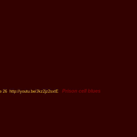
Prison cell blues
http://youtu.be/Jkz2jz2sxtE