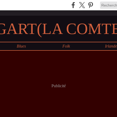
GART(LA COMTE
Blues
Folk
Irland
Publicité