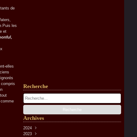
tants de
aters,
e.Puis les
e et
onful,
ux
nt-elles
ciens
 ignorés
y compris
Recherche
un
tout
e, comme
Archives
2024
2023
Avril
(2)