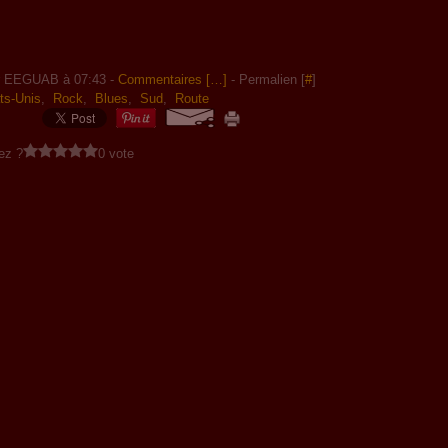
r EEGUAB à 07:43 -
Commentaires [
…
]
- Permalien [
#
]
ts-Unis
,
Rock
,
Blues
,
Sud
,
Route
ez ?
0 vote