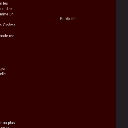
r les
us dire
comme un
Publicité
urs Cinéma
ronale me
j'en
elle
er au plus