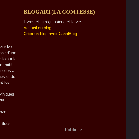
BLOGART(LA COMTESSE)
Livres et films,musique et la vie...
Accueil du blog
Créer un blog avec CanalBlog
our les
nce d'une
 loin à la
 traité
nelles à
ues et du
nt les
ythiques
tra
onze
"Blues
Publicité