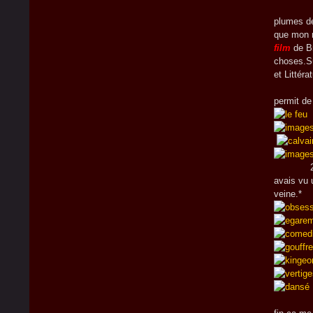
Ben ouai
plumes de
que mon n
film
de B
choses.Sû
et Littéra
1/ Cite
permit de
2/ Citez
avais vu 
veine.*
Et puis,