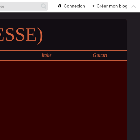
Connexion
+
Créer mon blog
SSE)
e
Italie
Guitart