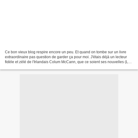
Ce bon vieux blog respire encore un peu. Et quand on tombe sur un livre
extraordinaire pas question de garder ça pour moi. J'étais déjà un lecteur
fidèle et zélé de l'Irlandais Colum McCann, que ce soient ses nouvelles (La
rivière de l'exil, Treize façons...