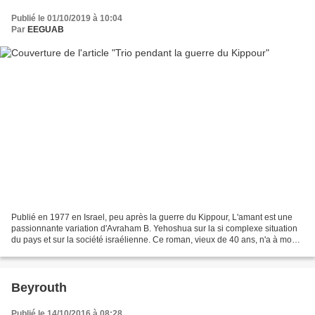
Publié le 01/10/2019 à 10:04
Par
EEGUAB
Publié en 1977 en Israel, peu après la guerre du Kippour, L'amant est une
passionnante variation d'Avraham B. Yehoshua sur la si complexe situation
du pays et sur la société israélienne. Ce roman, vieux de 40 ans, n'a à mon
avis pas pris une ride. Adam,...
Beyrouth
Publié le 14/10/2016 à 08:28