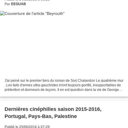
Par
EEGUAB
J'ai peiné sur le premier tiers du roman de Sorj Chalandon Le quatrième mur
. Les faits d'armes ultra-gauchistes m'ont toujours gonflé, insupportables de
prétention et donneurs de leçons. Il en est question dans la vie de Georges
vers 1980. Heureusement...
Dernières cinéphilies saison 2015-2016,
Portugal, Pays-Bas, Palestine
Publié le 25/06/2016 à 07:29