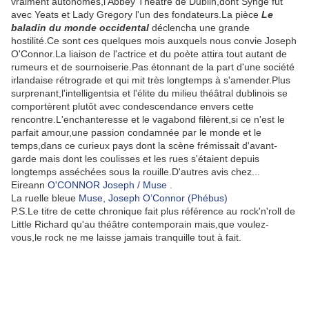
vraiment autonomes,l'Abbey Theatre de Dublin,dont Synge fut
avec Yeats et Lady Gregory l'un des fondateurs.La pièce
Le
baladin du monde occidental
déclencha une grande
hostilité.Ce sont ces quelques mois auxquels nous convie Joseph
O'Connor.La liaison de l'actrice et du poète attira tout autant de
rumeurs et de sournoiserie.Pas étonnant de la part d'une société
irlandaise rétrograde et qui mit très longtemps à s'amender.Plus
surprenant,l'intelligentsia et l'élite du milieu théâtral dublinois se
comportèrent plutôt avec condescendance envers cette
rencontre.L'enchanteresse et le vagabond filèrent,si ce n'est le
parfait amour,une passion condamnée par le monde et le
temps,dans ce curieux pays dont la scène frémissait d'avant-
garde mais dont les coulisses et les rues s'étaient depuis
longtemps asséchées sous la rouille.D'autres avis chez...
Eireann
O'CONNOR Joseph / Muse .
La ruelle bleue
Muse, Joseph O’Connor (Phébus)
P.S.Le titre de cette chronique fait plus référence au rock'n'roll de
Little Richard qu'au théâtre contemporain mais,que voulez-
vous,le rock ne me laisse jamais tranquille tout à fait.