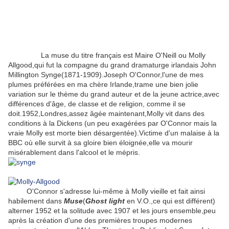
La muse du titre français est Maire O'Neill ou Molly
Allgood,qui fut la compagne du grand dramaturge irlandais John
Millington Synge(1871-1909).Joseph O'Connor,l'une de mes
plumes préférées en ma chère Irlande,trame une bien jolie
variation sur le thème du grand auteur et de la jeune actrice,avec
différences d'âge, de classe et de religion, comme il se
doit.1952,Londres,assez âgée maintenant,Molly vit dans des
conditions à la Dickens (un peu exagérées par O'Connor mais la
vraie Molly est morte bien désargentée).Victime d'un malaise à la
BBC où elle survit à sa gloire bien éloignée,elle va mourir
misérablement dans l'alcool et le mépris.
O'Connor s'adresse lui-même à Molly vieille et fait ainsi
habilement dans
Muse
(
Ghost light
en V.O.,ce qui est différent)
alterner 1952 et la solitude avec 1907 et les jours ensemble,peu
après la création d'une des premières troupes modernes