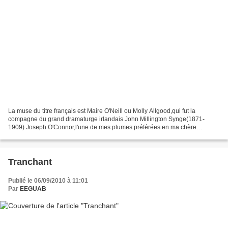
La muse du titre français est Maire O'Neill ou Molly Allgood,qui fut la
compagne du grand dramaturge irlandais John Millington Synge(1871-
1909).Joseph O'Connor,l'une de mes plumes préférées en ma chère
Irlande,trame une bien jolie variation sur le thème...
Tranchant
Publié le 06/09/2010 à 11:01
Par
EEGUAB