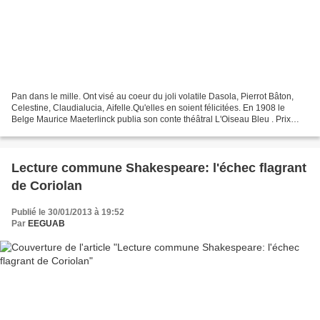
Pan dans le mille. Ont visé au coeur du joli volatile Dasola, Pierrot Bâton,
Celestine, Claudialucia, Aifelle.Qu'elles en soient félicitées. En 1908 le
Belge Maurice Maeterlinck publia son conte théâtral L'Oiseau Bleu . Prix
Nobel 1911, la référence aux...
Lecture commune Shakespeare: l'échec flagrant
de Coriolan
Publié le 30/01/2013 à 19:52
Par
EEGUAB