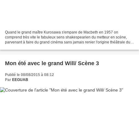
Quand le grand maître Kurosawa s'empare de Macbeth en 1957 on
comprend très vite le fabuleux sens shakespearien du metteur en scène,
parvenant à faire du grand cinéma sans jamais renier l'origine théâtrale du
sujet. Pas si éloigné du Macbeth 1948 d'Orson...
Mon été avec le grand Will/ Scène 3
Publié le 08/08/2015 à 08:12
Par
EEGUAB