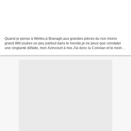
Quand je pense à Welles,à Branagh,aux grandes pièces du non moins
grand Will jouées un peu partout dans le monde,je ne peux que constater
une cinglante défaite, mon Azincourt à moi.J'ai donc lu Coriolan et le moins
que l'on puisse dire c'est que lui et...