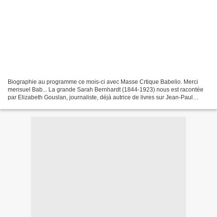
Biographie au programme ce mois-ci avec Masse Crtique Babelio. Merci
mensuel Bab... La grande Sarah Bernhardt (1844-1923) nous est racontée
par Elizabeth Gouslan, journaliste, déjà autrice de livres sur Jean-Paul
Gaultier ou Grace de Monaco. Pas forcément...