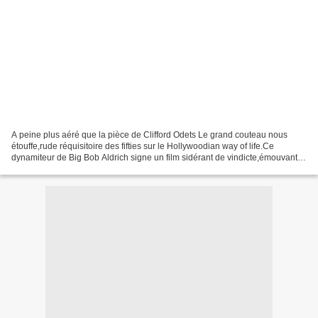
A peine plus aéré que la pièce de Clifford Odets Le grand couteau nous
étouffe,rude réquisitoire des fifties sur le Hollywoodian way of life.Ce
dynamiteur de Big Bob Aldrich signe un film sidérant de vindicte,émouvant
portrait d'une star de cinéma qui...