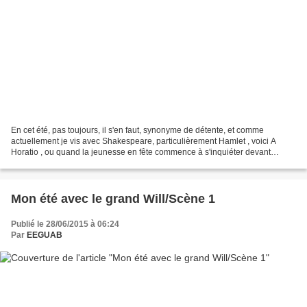
En cet été, pas toujours, il s'en faut, synonyme de détente, et comme
actuellement je vis avec Shakespeare, particulièrement Hamlet , voici A
Horatio , ou quand la jeunesse en fête commence à s'inquiéter devant
l'avenir de sombre vêtu. Avec toute mon...
Mon été avec le grand Will/Scène 1
Publié le 28/06/2015 à 06:24
Par
EEGUAB