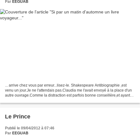
Par
EEGUAB
... arrive chez vous par erreur...lisez-le. Shakespeare Antibiographie ,est
venu un jour.Je ne l'attendais pas.Claudia me l'avait envoyé à la place d'un
autre ouvrage.Comme la distraction est parfois bonne conseillère,et ayant
déjà lu chez elle un article...
Le Prince
Publié le 09/04/2012 à 07:46
Par
EEGUAB