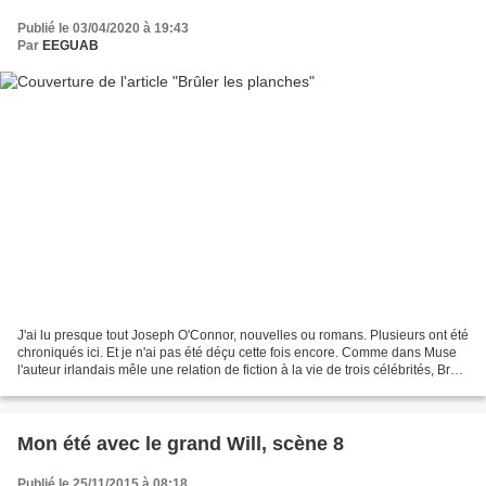
Publié le 03/04/2020 à 19:43
Par
EEGUAB
J'ai lu presque tout Joseph O'Connor, nouvelles ou romans. Plusieurs ont été
chroniqués ici. Et je n'ai pas été déçu cette fois encore. Comme dans Muse
l'auteur irlandais mêle une relation de fiction à la vie de trois célébrités, Bram
Stoker, immortel...
Mon été avec le grand Will, scène 8
Publié le 25/11/2015 à 08:18