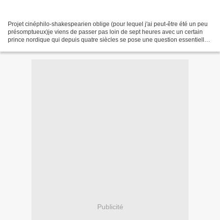
Projet cinéphilo-shakespearien oblige (pour lequel j'ai peut-être été un peu
présomptueux)je viens de passer pas loin de sept heures avec un certain
prince nordique qui depuis quatre siècles se pose une question essentielle,
" To be or not to be ". En...
Publicité