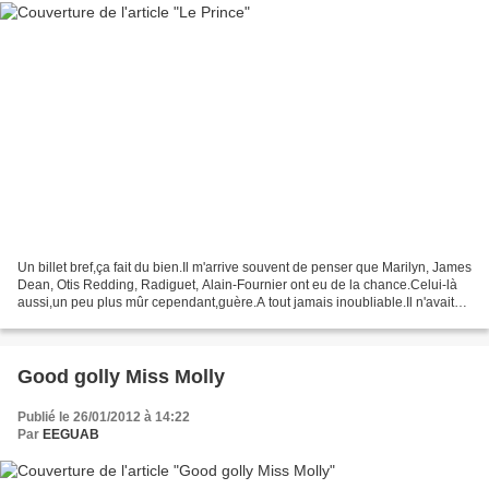
Un billet bref,ça fait du bien.Il m'arrive souvent de penser que Marilyn, James
Dean, Otis Redding, Radiguet, Alain-Fournier ont eu de la chance.Celui-là
aussi,un peu plus mûr cependant,guère.A tout jamais inoubliable.Il n'avait
pas besoin de cette chanson,très...
Good golly Miss Molly
Publié le 26/01/2012 à 14:22
Par
EEGUAB