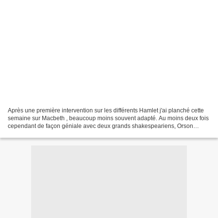
Après une première intervention sur les différents Hamlet j'ai planché cette
semaine sur Macbeth , beaucoup moins souvent adapté. Au moins deux fois
cependant de façon géniale avec deux grands shakespeariens, Orson
Welles, Macbeth , déjà traité sur ce...