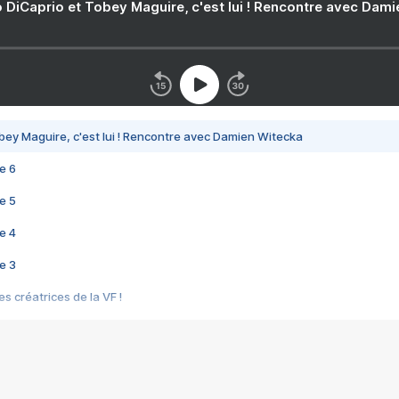
 DiCaprio et Tobey Maguire, c'est lui ! Rencontre avec Dam
bey Maguire, c'est lui ! Rencontre avec Damien Witecka
e 6
e 5
e 4
e 3
s créatrices de la VF !
e 2
e 1
e Mektoub My Love arrive enfin ! Rencontre avec Shaïn Boumedine et Sal