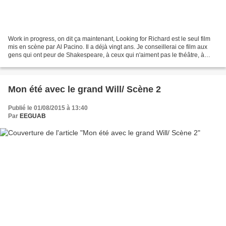
Work in progress, on dit ça maintenant, Looking for Richard est le seul film
mis en scène par Al Pacino. Il a déjà vingt ans. Je conseillerai ce film aux
gens qui ont peur de Shakespeare, à ceux qui n'aiment pas le théâtre, à
ceux qui prennent Al Pacino...
Mon été avec le grand Will/ Scène 2
Publié le 01/08/2015 à 13:40
Par
EEGUAB