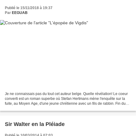
Publié le 15/11/2018 à 19:37
Par
EEGUAB
Je ne connaissais pas du tout cet auteur belge. Quelle révélation! Le coeur
converti est un roman superbe où Stefan Hertmans mène l'enquête sur la
fuite, au Moyen Age, d'une jeune chrétienne avec un fils de rabbin. Fin du
XIème siècle, parti de Rouen...
Sir Walter en la Pléiade
Publié le 10/03/2014 à 07:03