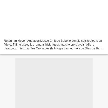
Retour au Moyen Age avec Masse Critique Babelio dont je suis toujours un
fidèle. J'aime assez les romans historiques mais je crois avoir jadis lu
beaucoup mieux sur les Croisades (la trilogie Les tournois de Dieu de Barret
et Gurgand). C'était très jadis....