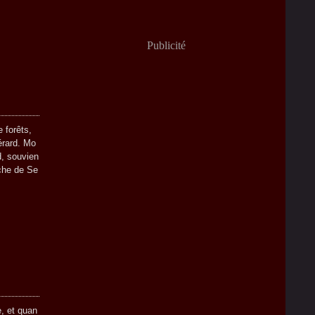
Publicité
 forêts,
Gérard. Mo
d, souvien
èche de Se
e, et quan