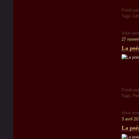
Posté pa
Tags:
Lit
Vous aim
27 novem
La poé
Posté pa
Tags:
Poé
Vous aim
3 avril 20
La poé