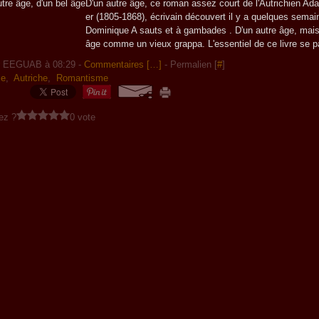
D'un autre âge, ce roman assez court de l'Autrichien Adal
er (1805-1868), écrivain découvert il y a quelques sema
Dominique A sauts et à gambades . D'un autre âge, mais
âge comme un vieux grappa. L'essentiel de ce livre se p
r EEGUAB à 08:29 -
Commentaires [
…
]
- Permalien [
#
]
ie
,
Autriche
,
Romantisme
ez ?
0 vote