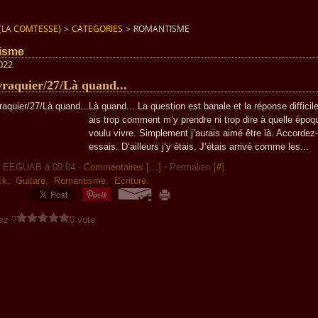
(LA COMTESSE)
>
CATEGORIES
>
ROMANTISME
isme
2022
vraquier/27/Là quand...
Là quand... La question est banale et la réponse difficil
ais trop comment m’y prendre ni trop dire à quelle époqu
voulu vivre. Simplement j’aurais aimé être là. Accorde
essais. D’ailleurs j’y étais. J’étais arrivé comme les...
r EEGUAB à 09:04 -
Commentaires [
…
]
- Permalien [
#
]
ck
,
Guitare
,
Romantisme
,
Ecriture
ez ?
0 vote