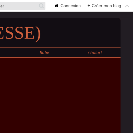
Connexion
+
Créer mon blog
SSE)
e
Italie
Guitart