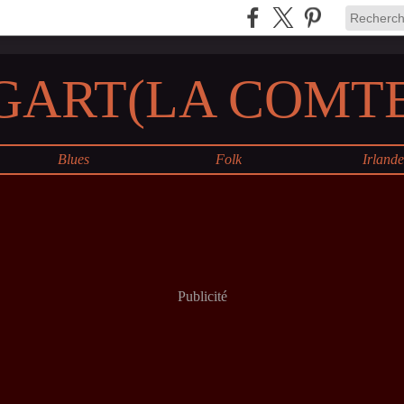
GART(LA COMTE
Blues
Folk
Irland
Publicité