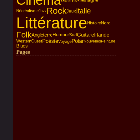
Cinéma
Guerre
Allemagne
Rock
Italie
Jeux
Néoréalisme
Jazz
Littérature
Nord
Histoire
Folk
Guitare
Humour
Angleterre
Irlande
Sud
Poésie
Polar
Western
Voyage
Ouest
Nouvelles
Peinture
Blues
Pages