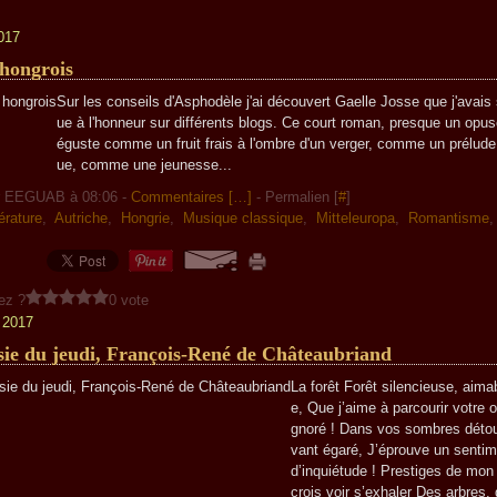
2017
 hongrois
Sur les conseils d'Asphodèle j'ai découvert Gaelle Josse que j'avais
ue à l'honneur sur différents blogs. Ce court roman, presque un opus
éguste comme un fruit frais à l'ombre d'un verger, comme un prélude
ue, comme une jeunesse...
r EEGUAB à 08:06 -
Commentaires [
…
]
- Permalien [
#
]
térature
,
Autriche
,
Hongrie
,
Musique classique
,
Mitteleuropa
,
Romantisme
ez ?
0 vote
r 2017
sie du jeudi, François-René de Châteaubriand
La forêt Forêt silencieuse, aimab
e, Que j’aime à parcourir votre 
gnoré ! Dans vos sombres détou
vant égaré, J’éprouve un sentime
d’inquiétude ! Prestiges de mon
crois voir s’exhaler Des arbres,