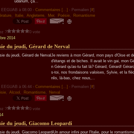
udanum, ça...
r EEGUAB à 08:00 -
Commentaires [
…
]
- Permalien [
#
]
térature
,
Italie
,
Angleterre
,
Mer
,
Poésie
,
Romantisme
ez ?
0 vote
bre 2014
sie du jeudi, Gérard de Nerval
Je reviens à mon Gérard, mon pays d'Oise et de
d'étangs et de biches. Il avait le vin gai, mon 
n Gérard qu'as-tu fait là? Gérard, Gérard! Gérar
s-toi, nos frondaisons valoises, Sylvie, et la fl
nlis, là-bas, chez nous,...
r EEGUAB à 06:44 -
Commentaires [
…
]
- Permalien [
#
]
sie
,
Alcool
,
Romantisme
,
Nerval
ez ?
0 vote
14
sie du jeudi, Giacomo Leopardi
Un amour infini pour l'Italie, pour le romantism