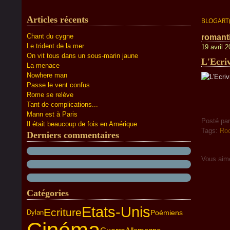
Articles récents
BLOGART
Chant du cygne
romant
Le trident de la mer
19 avril 
On vit tous dans un sous-marin jaune
L'Ecri
La menace
Nowhere man
Passe le vent confus
Rome se relève
Tant de complications...
Mann est à Paris
Posté pa
Il était beaucoup de fois en Amérique
Tags:
Ro
Derniers commentaires
Vous aim
Catégories
Etats-Unis
Ecriture
Dylan
Poémiens