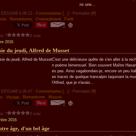
ns une...
r EEGUAB à 08:12 -
Commentaires [
…
]
- Permalien [
#
]
sie
,
Romantisme
,
Chateaubriand
,
Forêt
ez ?
0 vote
re 2016
ie du jeudi, Alfred de Musset
C'est une délicieuse quête de s'en aller à la rec
n poème bimensuel. Bien souvent Maître Hasar
es pas. Ainsi vagabondais-je, encore un peu itali
es traces de quelque transalpin taquinant la mu
l'Alfred, que je n'avais...
r EEGUAB à 05:47 -
Commentaires [
…
]
- Permalien [
#
]
ie
,
Voyage
,
Romantisme
,
Musset
ez ?
0 vote
mbre 2016
tre âge, d'un bel âge