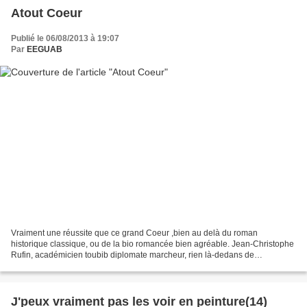
Atout Coeur
Publié le 06/08/2013 à 19:07
Par
EEGUAB
Vraiment une réussite que ce grand Coeur ,bien au delà du roman
historique classique, ou de la bio romancée bien agréable. Jean-Christophe
Rufin, académicien toubib diplomate marcheur, rien là-dedans de
déshonorant, nous immerge dans cette époque charnière...
J'peux vraiment pas les voir en peinture(14)