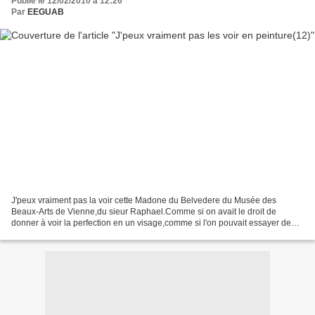
Publié le 12/02/2010 à 12:26
Par
EEGUAB
J'peux vraiment pas la voir cette Madone du Belvedere du Musée des
Beaux-Arts de Vienne,du sieur Raphael.Comme si on avait le droit de
donner à voir la perfection en un visage,comme si l'on pouvait essayer de
peindre après ça,comme si l'ovale de ces traits...