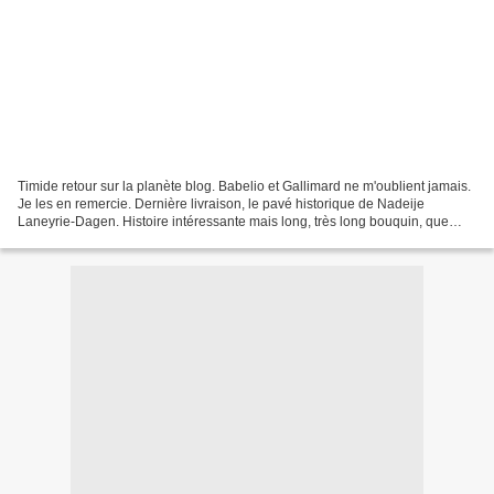
Timide retour sur la planète blog. Babelio et Gallimard ne m'oublient jamais.
Je les en remercie. Dernière livraison, le pavé historique de Nadeije
Laneyrie-Dagen. Histoire intéressante mais long, très long bouquin, que
L'étoile brisée , entre Christophe...