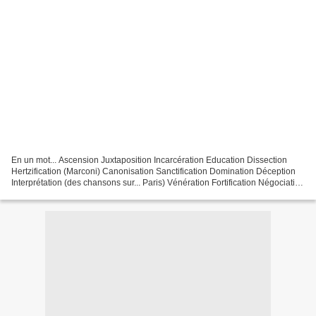
En un mot... Ascension Juxtaposition Incarcération Education Dissection
Hertzification (Marconi) Canonisation Sanctification Domination Déception
Interprétation (des chansons sur... Paris) Vénération Fortification Négociation
(Loggia della Mercanza)...