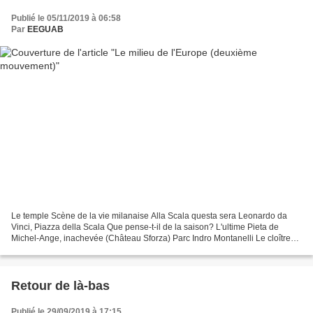
Publié le 05/11/2019 à 06:58
Par
EEGUAB
Le temple Scène de la vie milanaise Alla Scala questa sera Leonardo da
Vinci, Piazza della Scala Que pense-t-il de la saison? L'ultime Pieta de
Michel-Ange, inachevée (Château Sforza) Parc Indro Montanelli Le cloître
de l'Université Catholique A Milan...
Retour de là-bas
Publié le 29/09/2019 à 17:15