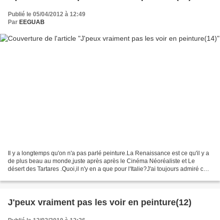
Publié le 05/04/2012 à 12:49
Par
EEGUAB
Il y a longtemps qu'on n'a pas parlé peinture.La Renaissance est ce qu'il y a
de plus beau au monde,juste après après le Cinéma Néoréaliste et Le
désert des Tartares .Quoi,il n'y en a que pour l'Italie?J'ai toujours admiré ce
diptyque de Piero Della Francesca,peintre...
J'peux vraiment pas les voir en peinture(12)