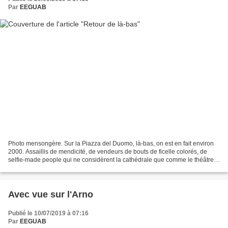
Par
EEGUAB
Photo mensongère. Sur la Piazza del Duomo, là-bas, on est en fait environ
2000. Assaillis de mendicité, de vendeurs de bouts de ficelle colorés, de
selfie-made people qui ne considèrent la cathédrale que comme le théâtre
qui leur permettra de dire "j'y...
Avec vue sur l'Arno
Publié le 10/07/2019 à 07:16
Par
EEGUAB